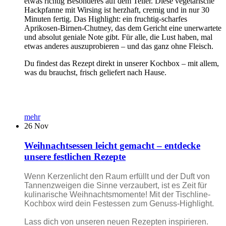
etwas richtig Besonderes auf dem Teller. Diese vegetarische
Hackpfanne mit Wirsing ist herzhaft, cremig und in nur 30
Minuten fertig. Das Highlight: ein fruchtig-scharfes
Aprikosen-Birnen-Chutney, das dem Gericht eine unerwartete
und absolut geniale Note gibt. Für alle, die Lust haben, mal
etwas anderes auszuprobieren – und das ganz ohne Fleisch.
Du findest das Rezept direkt in unserer Kochbox – mit allem,
was du brauchst, frisch geliefert nach Hause.
mehr
26
Nov
Weihnachtsessen leicht gemacht – entdecke
unsere festlichen Rezepte
Wenn Kerzenlicht den Raum erfüllt und der Duft von
Tannenzweigen die Sinne verzaubert, ist es Zeit für
kulinarische Weihnachtsmomente! Mit der Tischline-
Kochbox wird dein Festessen zum Genuss-Highlight.
Lass dich von unseren neuen Rezepten inspirieren.