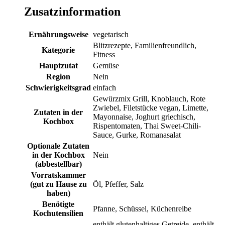
Zusatzinformation
Ernährungsweise
vegetarisch
Blitzrezepte, Familienfreundlich,
Kategorie
Fitness
Hauptzutat
Gemüse
Region
Nein
Schwierigkeitsgrad
einfach
Gewürzmix Grill, Knoblauch, Rote
Zwiebel, Filetstücke vegan, Limette,
Zutaten in der
Mayonnaise, Joghurt griechisch,
Kochbox
Rispentomaten, Thai Sweet-Chili-
Sauce, Gurke, Romanasalat
Optionale Zutaten
in der Kochbox
Nein
(abbestellbar)
Vorratskammer
(gut zu Hause zu
Öl, Pfeffer, Salz
haben)
Benötigte
Pfanne, Schüssel, Küchenreibe
Kochutensilien
enthält glutenhaltiges Getreide, enthält