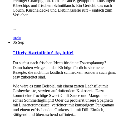
cremiger Champignon-Tomatensauce, getoppt mit knusprigen
Käsechips und frischem Schnittlauch. Ein Gericht, das nach
Couch, Kuscheldecke und Lieblingsserie ruft – einfach zum
Verlieben...
...
mehr
06
Sep
"Dirty Kartoffeln? Ja, bitte!
Du suchst nach frischen Ideen für deine Essensplanung?
Dann haben wir genau das Richtige für dich: vier neue
Rezepte, die nicht nur köstlich schmecken, sondern auch ganz
easy zubereitet sind.
Wie wäre es zum Beispiel mit einem zarten Lachsfilet mit
Cashewkruste, serviert auf duftendem Kokosreis. Dazu
kommt eine fruchtige Sweet-Chili-Sauce und Mango – ein
echtes Sommerhighlight! Oder du probierst unsere Spaghetti
mit Linsencremesauce, verfeinert mit knusprigem Pangrattato
und einem erfrischenden Gurkensalat mit Dill. Einfach,
sättigend und überraschend raffiniert...