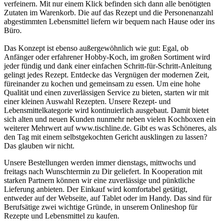
verfeinern. Mit nur einem Klick befinden sich dann alle benötigten
Zutaten im Warenkorb. Die auf das Rezept und die Personenanzahl
abgestimmten Lebensmittel liefern wir bequem nach Hause oder ins
Büro.
Das Konzept ist ebenso außergewöhnlich wie gut: Egal, ob
Anfänger oder erfahrener Hobby-Koch, im großen Sortiment wird
jeder fündig und dank einer einfachen Schritt-für-Schritt-Anleitung
gelingt jedes Rezept. Entdecke das Vergnügen der modernen Zeit,
füreinander zu kochen und gemeinsam zu essen. Um eine hohe
Qualität und einen zuverlässigen Service zu bieten, starten wir mit
einer kleinen Auswahl Rezepten. Unsere Rezept- und
Lebensmittelkategorie wird kontinuierlich ausgebaut. Damit bietet
sich alten und neuen Kunden nunmehr neben vielen Kochboxen ein
weiterer Mehrwert auf www.tischline.de. Gibt es was Schöneres, als
den Tag mit einem selbstgekochten Gericht ausklingen zu lassen?
Das glauben wir nicht.
Unsere Bestellungen werden immer dienstags, mittwochs und
freitags nach Wunschtermin zu Dir geliefert. In Kooperation mit
starken Partnern können wir eine zuverlässige und pünktliche
Lieferung anbieten. Der Einkauf wird komfortabel getätigt,
entweder auf der Webseite, auf Tablet oder im Handy. Das sind für
Berufsätige zwei wichtige Gründe, in unserem Onlineshop für
Rezepte und Lebensmittel zu kaufen.