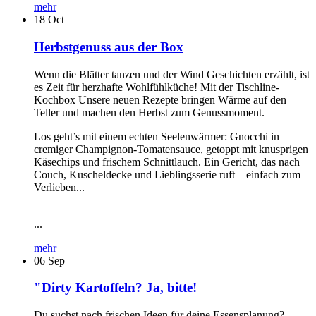
mehr
18
Oct
Herbstgenuss aus der Box
Wenn die Blätter tanzen und der Wind Geschichten erzählt, ist
es Zeit für herzhafte Wohlfühlküche! Mit der Tischline-
Kochbox Unsere neuen Rezepte bringen Wärme auf den
Teller und machen den Herbst zum Genussmoment.
Los geht’s mit einem echten Seelenwärmer: Gnocchi in
cremiger Champignon-Tomatensauce, getoppt mit knusprigen
Käsechips und frischem Schnittlauch. Ein Gericht, das nach
Couch, Kuscheldecke und Lieblingsserie ruft – einfach zum
Verlieben...
...
mehr
06
Sep
"Dirty Kartoffeln? Ja, bitte!
Du suchst nach frischen Ideen für deine Essensplanung?