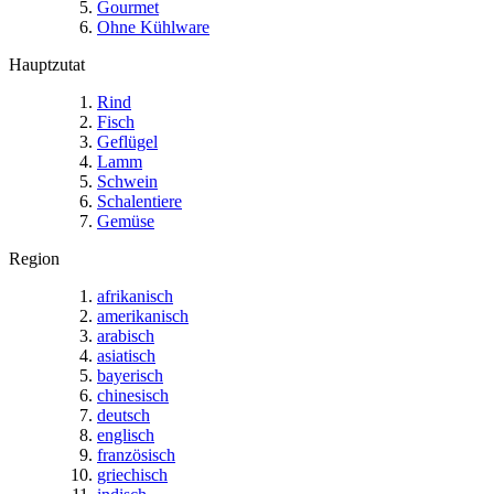
Gourmet
Ohne Kühlware
Hauptzutat
Rind
Fisch
Geflügel
Lamm
Schwein
Schalentiere
Gemüse
Region
afrikanisch
amerikanisch
arabisch
asiatisch
bayerisch
chinesisch
deutsch
englisch
französisch
griechisch