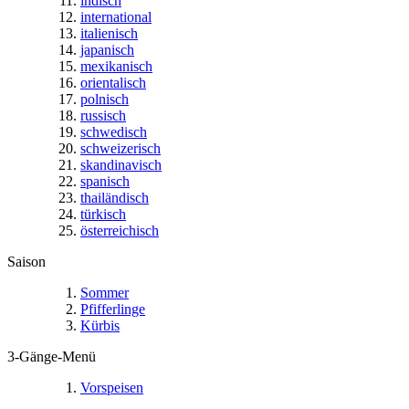
indisch
international
italienisch
japanisch
mexikanisch
orientalisch
polnisch
russisch
schwedisch
schweizerisch
skandinavisch
spanisch
thailändisch
türkisch
österreichisch
Saison
Sommer
Pfifferlinge
Kürbis
3-Gänge-Menü
Vorspeisen