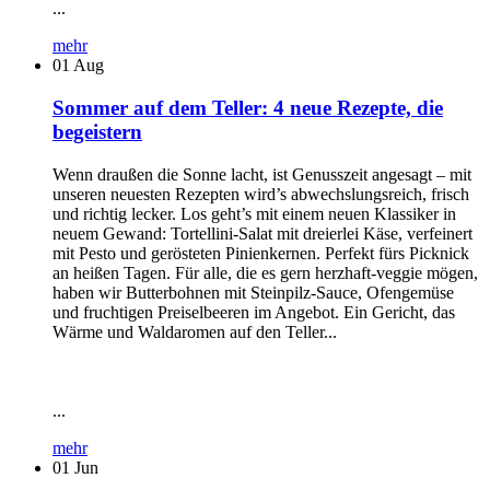
...
mehr
01
Aug
Sommer auf dem Teller: 4 neue Rezepte, die
begeistern
Wenn draußen die Sonne lacht, ist Genusszeit angesagt – mit
unseren neuesten Rezepten wird’s abwechslungsreich, frisch
und richtig lecker. Los geht’s mit einem neuen Klassiker in
neuem Gewand: Tortellini-Salat mit dreierlei Käse, verfeinert
mit Pesto und gerösteten Pinienkernen. Perfekt fürs Picknick
an heißen Tagen. Für alle, die es gern herzhaft-veggie mögen,
haben wir Butterbohnen mit Steinpilz-Sauce, Ofengemüse
und fruchtigen Preiselbeeren im Angebot. Ein Gericht, das
Wärme und Waldaromen auf den Teller...
...
mehr
01
Jun