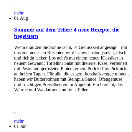
...
mehr
01
Aug
Sommer auf dem Teller: 4 neue Rezepte, die
begeistern
Wenn draußen die Sonne lacht, ist Genusszeit angesagt – mit
unseren neuesten Rezepten wird’s abwechslungsreich, frisch
und richtig lecker. Los geht’s mit einem neuen Klassiker in
neuem Gewand: Tortellini-Salat mit dreierlei Käse, verfeinert
mit Pesto und gerösteten Pinienkernen. Perfekt fürs Picknick
an heißen Tagen. Für alle, die es gern herzhaft-veggie mögen,
haben wir Butterbohnen mit Steinpilz-Sauce, Ofengemüse
und fruchtigen Preiselbeeren im Angebot. Ein Gericht, das
Wärme und Waldaromen auf den Teller...
...
mehr
01
Jun