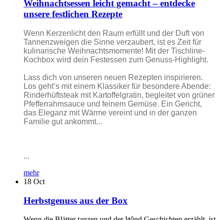
Weihnachtsessen leicht gemacht – entdecke
unsere festlichen Rezepte
Wenn Kerzenlicht den Raum erfüllt und der Duft von
Tannenzweigen die Sinne verzaubert, ist es Zeit für
kulinarische Weihnachtsmomente! Mit der Tischline-
Kochbox wird dein Festessen zum Genuss-Highlight.
Lass dich von unseren neuen Rezepten inspirieren.
Los geht’s mit einem Klassiker für besondere Abende:
Rinderhüftsteak mit Kartoffelgratin, begleitet von grüner
Pfefferrahmsauce und feinem Gemüse. Ein Gericht,
das Eleganz mit Wärme vereint und in der ganzen
Familie gut ankommt...
...
mehr
18
Oct
Herbstgenuss aus der Box
Wenn die Blätter tanzen und der Wind Geschichten erzählt, ist