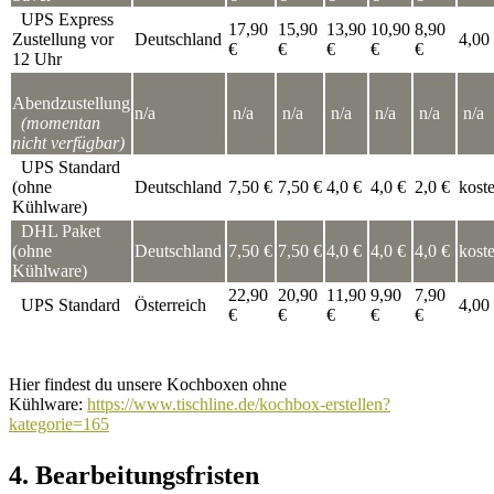
UPS Express
17,90
15,90
13,90
10,90
8,90
Zustellung vor
Deutschland
4,00
€
€
€
€
€
12 Uhr
Abendzustellung
n/a
n/a
n/a
n/a
n/a
n/a
n/a
(momentan
nicht verfügbar)
UPS Standard
(ohne
Deutschland
7,50 €
7,50 €
4,0 €
4,0 €
2,0 €
kost
Kühlware)
DHL Paket
(ohne
Deutschland
7,50 €
7,50 €
4,0 €
4,0 €
4,0 €
kost
Kühlware)
22,90
20,90
11,90
9,90
7,90
UPS Standard
Österreich
4,00
€
€
€
€
€
Hier findest du unsere Kochboxen ohne
Kühlware:
https://www.tischline.de/kochbox-erstellen?
kategorie=165
4. Bearbeitungsfristen