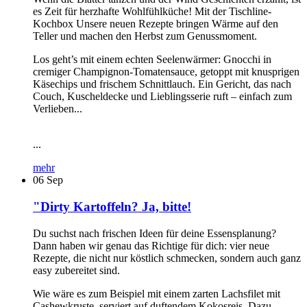
es Zeit für herzhafte Wohlfühlküche! Mit der Tischline-
Kochbox Unsere neuen Rezepte bringen Wärme auf den
Teller und machen den Herbst zum Genussmoment.
Los geht’s mit einem echten Seelenwärmer: Gnocchi in
cremiger Champignon-Tomatensauce, getoppt mit knusprigen
Käsechips und frischem Schnittlauch. Ein Gericht, das nach
Couch, Kuscheldecke und Lieblingsserie ruft – einfach zum
Verlieben...
...
mehr
06
Sep
"Dirty Kartoffeln? Ja, bitte!
Du suchst nach frischen Ideen für deine Essensplanung?
Dann haben wir genau das Richtige für dich: vier neue
Rezepte, die nicht nur köstlich schmecken, sondern auch ganz
easy zubereitet sind.
Wie wäre es zum Beispiel mit einem zarten Lachsfilet mit
Cashewkruste, serviert auf duftendem Kokosreis. Dazu