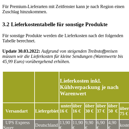
Für Premium-Lieferarten mit Zeitfenster kann je nach Region einen
Zuschlag hinzukommen.
3.2 Lieferkostentabelle für sonstige Produkte
Für sonstige Produkte werden die Lieferkosten nach der folgenden
Tabelle berechnet.
Update 30.03.2022:
Aufgrund von steigenden Treibstoffpreisen
müssen wir die Lieferkosten für kleine Sendungen (Warenwerte bis
45,99 Euro) vorübergehend erhöhen.
Lieferkosten inkl.
Kühlverpackung je nach
Warenwert
unter
über
über
über
über
über
Versandart
Liefergebiet
16 €
16
€
30
€
37
€
50
€
75
UPS Express
13,90
11,90
9,90
6,90
4,90
Deutschland
kost
Saver
€
€
€
€
€