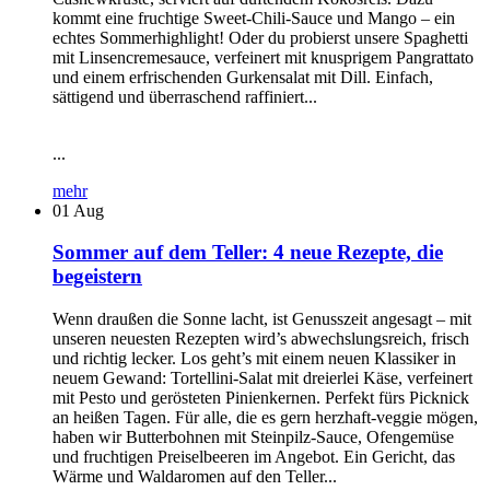
kommt eine fruchtige Sweet-Chili-Sauce und Mango – ein
echtes Sommerhighlight! Oder du probierst unsere Spaghetti
mit Linsencremesauce, verfeinert mit knusprigem Pangrattato
und einem erfrischenden Gurkensalat mit Dill. Einfach,
sättigend und überraschend raffiniert...
...
mehr
01
Aug
Sommer auf dem Teller: 4 neue Rezepte, die
begeistern
Wenn draußen die Sonne lacht, ist Genusszeit angesagt – mit
unseren neuesten Rezepten wird’s abwechslungsreich, frisch
und richtig lecker. Los geht’s mit einem neuen Klassiker in
neuem Gewand: Tortellini-Salat mit dreierlei Käse, verfeinert
mit Pesto und gerösteten Pinienkernen. Perfekt fürs Picknick
an heißen Tagen. Für alle, die es gern herzhaft-veggie mögen,
haben wir Butterbohnen mit Steinpilz-Sauce, Ofengemüse
und fruchtigen Preiselbeeren im Angebot. Ein Gericht, das
Wärme und Waldaromen auf den Teller...