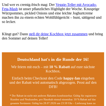
Und wer es cremig-frisch mag: Der
Veggie-Teller mit Avocado-
Feta-Mash
ist unser pflanzliches Highlight der Woche. Knusprige
Würzpommes, pickled Onions und eine leichte Joghurtcreme
machen ihn zu einem echten Wohlfühlgericht – bunt, sättigend und
so lecker.
Klingt gut? Dann
stell dir deine Kochbox jetzt zusammen
und bring
den Sommer auf deinen Teller!
Deutschland hat's in die Runde der 16!
Wir feiern mit euch – mit
10 % Rabatt
auf eure nächste
Kochbox.
Einfach beim Checkout den Code
happy-fan
eingeben
und der Rabatt wird automatisch abgezogen. Prost auf den
DFB!
* Der Rabatt ist nicht mit anderen Rabatten kombinierbar. Gültig für registrierte
Kunden und Neukunden, pro Haushalt einmal einsetzbar. 10 % Rabatt auf das
gesamte Sortiment. Gültig bis 28.07.2026 um 23:59 Uhr – Lieferung kann zu