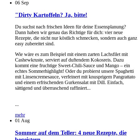
06
Sep
"Dirty Kartoffeln? Ja, bitte!
Du suchst nach frischen Ideen für deine Essensplanung?
Dann haben wir genau das Richtige für dich: vier neue
Rezepte, die nicht nur köstlich schmecken, sondern auch ganz
easy zubereitet sind.
Wie wäre es zum Beispiel mit einem zarten Lachsfilet mit
Cashewkruste, serviert auf duftendem Kokosreis. Dazu
kommt eine fruchtige Sweet-Chili-Sauce und Mango – ein
echtes Sommerhighlight! Oder du probierst unsere Spaghetti
mit Linsencremesauce, verfeinert mit knusprigem Pangrattato
und einem erfrischenden Gurkensalat mit Dill. Einfach,
sättigend und überraschend raffiniert...
...
mehr
01
Aug
Sommer auf dem Teller: 4 neue Rezepte, die
begeistern