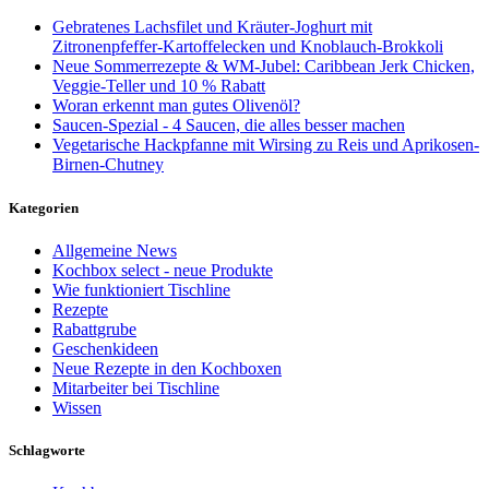
Gebratenes Lachsfilet und Kräuter-Joghurt mit
Zitronenpfeffer-Kartoffelecken und Knoblauch-Brokkoli
Neue Sommerrezepte & WM-Jubel: Caribbean Jerk Chicken,
Veggie-Teller und 10 % Rabatt
Woran erkennt man gutes Olivenöl?
Saucen-Spezial - 4 Saucen, die alles besser machen
Vegetarische Hackpfanne mit Wirsing zu Reis und Aprikosen-
Birnen-Chutney
Kategorien
Allgemeine News
Kochbox select - neue Produkte
Wie funktioniert Tischline
Rezepte
Rabattgrube
Geschenkideen
Neue Rezepte in den Kochboxen
Mitarbeiter bei Tischline
Wissen
Schlagworte