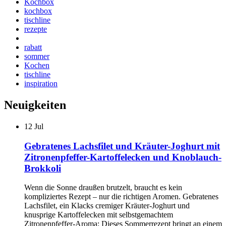
Kochbox
kochbox
tischline
rezepte
rabatt
sommer
Kochen
tischline
inspiration
Neuigkeiten
12
Jul
Gebratenes Lachsfilet und Kräuter-Joghurt mit
Zitronenpfeffer-Kartoffelecken und Knoblauch-
Brokkoli
Wenn die Sonne draußen brutzelt, braucht es kein
kompliziertes Rezept – nur die richtigen Aromen. Gebratenes
Lachsfilet, ein Klacks cremiger Kräuter-Joghurt und
knusprige Kartoffelecken mit selbstgemachtem
Zitronenpfeffer-Aroma: Dieses Sommerrezept bringt an einem