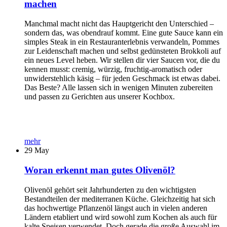
machen
Manchmal macht nicht das Hauptgericht den Unterschied –
sondern das, was obendrauf kommt. Eine gute Sauce kann ein
simples Steak in ein Restauranterlebnis verwandeln, Pommes
zur Leidenschaft machen und selbst gedünsteten Brokkoli auf
ein neues Level heben. Wir stellen dir vier Saucen vor, die du
kennen musst: cremig, würzig, fruchtig-aromatisch oder
unwiderstehlich käsig – für jeden Geschmack ist etwas dabei.
Das Beste? Alle lassen sich in wenigen Minuten zubereiten
und passen zu Gerichten aus unserer Kochbox.
mehr
29
May
Woran erkennt man gutes Olivenöl?
Olivenöl gehört seit Jahrhunderten zu den wichtigsten
Bestandteilen der mediterranen Küche. Gleichzeitig hat sich
das hochwertige Pflanzenöl längst auch in vielen anderen
Ländern etabliert und wird sowohl zum Kochen als auch für
kalte Speisen verwendet. Doch gerade die große Auswahl im