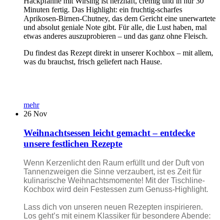
Hackpfanne mit Wirsing ist herzhaft, cremig und in nur 30
Minuten fertig. Das Highlight: ein fruchtig-scharfes
Aprikosen-Birnen-Chutney, das dem Gericht eine unerwartete
und absolut geniale Note gibt. Für alle, die Lust haben, mal
etwas anderes auszuprobieren – und das ganz ohne Fleisch.
Du findest das Rezept direkt in unserer Kochbox – mit allem,
was du brauchst, frisch geliefert nach Hause.
mehr
26
Nov
Weihnachtsessen leicht gemacht – entdecke
unsere festlichen Rezepte
Wenn Kerzenlicht den Raum erfüllt und der Duft von
Tannenzweigen die Sinne verzaubert, ist es Zeit für
kulinarische Weihnachtsmomente! Mit der Tischline-
Kochbox wird dein Festessen zum Genuss-Highlight.
Lass dich von unseren neuen Rezepten inspirieren.
Los geht’s mit einem Klassiker für besondere Abende: