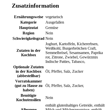
Zusatzinformation
Ernährungsweise
vegetarisch
Kategorie
Ausgefallen
Hauptzutat
Gemüse
Region
Nein
Schwierigkeitsgrad
Nein
Joghurt, Kartoffeln, Kichererbsen,
Weißkohl, Burgerbrötchen Craft,
Zutaten in der
Semmelbrösel, Sesamsamen, Paprika
Kochbox
rot, Zitrone, Zwiebel, Gewürzmix
Indische Patties, Tabasco,
Optionale Zutaten
in der Kochbox
Öl, Pfeffer, Salz, Zucker
(abbestellbar)
Vorratskammer
(gut zu Hause zu
Öl, Pfeffer, Salz, Zucker,
haben)
Benötigte
Nein
Kochutensilien
enthält glutenhaltiges Getreide, enthält
Allergene
Milch und Milcherzeugnisse, enthält