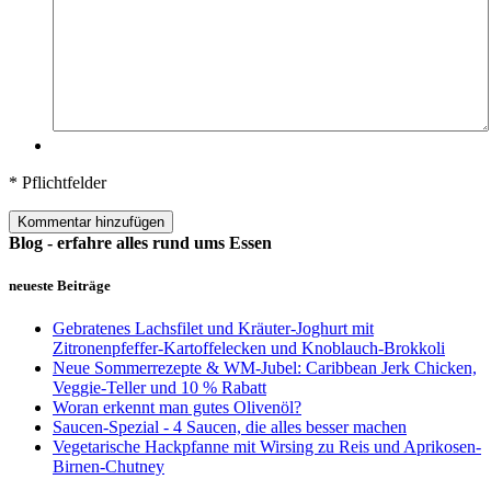
* Pflichtfelder
Kommentar hinzufügen
Blog - erfahre alles rund ums Essen
neueste Beiträge
Gebratenes Lachsfilet und Kräuter-Joghurt mit
Zitronenpfeffer-Kartoffelecken und Knoblauch-Brokkoli
Neue Sommerrezepte & WM-Jubel: Caribbean Jerk Chicken,
Veggie-Teller und 10 % Rabatt
Woran erkennt man gutes Olivenöl?
Saucen-Spezial - 4 Saucen, die alles besser machen
Vegetarische Hackpfanne mit Wirsing zu Reis und Aprikosen-
Birnen-Chutney