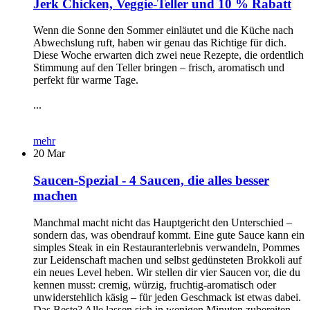
Jerk Chicken, Veggie-Teller und 10 % Rabatt
Wenn die Sonne den Sommer einläutet und die Küche nach
Abwechslung ruft, haben wir genau das Richtige für dich.
Diese Woche erwarten dich zwei neue Rezepte, die ordentlich
Stimmung auf den Teller bringen – frisch, aromatisch und
perfekt für warme Tage.
...
mehr
20
Mar
Saucen-Spezial - 4 Saucen, die alles besser
machen
Manchmal macht nicht das Hauptgericht den Unterschied –
sondern das, was obendrauf kommt. Eine gute Sauce kann ein
simples Steak in ein Restauranterlebnis verwandeln, Pommes
zur Leidenschaft machen und selbst gedünsteten Brokkoli auf
ein neues Level heben. Wir stellen dir vier Saucen vor, die du
kennen musst: cremig, würzig, fruchtig-aromatisch oder
unwiderstehlich käsig – für jeden Geschmack ist etwas dabei.
Das Beste? Alle lassen sich in wenigen Minuten zubereiten