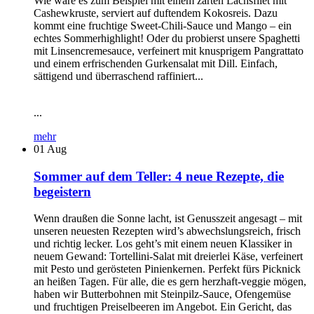
Wie wäre es zum Beispiel mit einem zarten Lachsfilet mit
Cashewkruste, serviert auf duftendem Kokosreis. Dazu
kommt eine fruchtige Sweet-Chili-Sauce und Mango – ein
echtes Sommerhighlight! Oder du probierst unsere Spaghetti
mit Linsencremesauce, verfeinert mit knusprigem Pangrattato
und einem erfrischenden Gurkensalat mit Dill. Einfach,
sättigend und überraschend raffiniert...
...
mehr
01
Aug
Sommer auf dem Teller: 4 neue Rezepte, die
begeistern
Wenn draußen die Sonne lacht, ist Genusszeit angesagt – mit
unseren neuesten Rezepten wird’s abwechslungsreich, frisch
und richtig lecker. Los geht’s mit einem neuen Klassiker in
neuem Gewand: Tortellini-Salat mit dreierlei Käse, verfeinert
mit Pesto und gerösteten Pinienkernen. Perfekt fürs Picknick
an heißen Tagen. Für alle, die es gern herzhaft-veggie mögen,
haben wir Butterbohnen mit Steinpilz-Sauce, Ofengemüse
und fruchtigen Preiselbeeren im Angebot. Ein Gericht, das