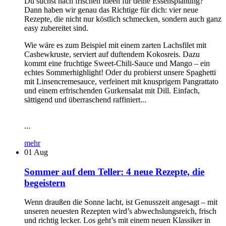
Du suchst nach frischen Ideen für deine Essensplanung?
Dann haben wir genau das Richtige für dich: vier neue
Rezepte, die nicht nur köstlich schmecken, sondern auch ganz
easy zubereitet sind.
Wie wäre es zum Beispiel mit einem zarten Lachsfilet mit
Cashewkruste, serviert auf duftendem Kokosreis. Dazu
kommt eine fruchtige Sweet-Chili-Sauce und Mango – ein
echtes Sommerhighlight! Oder du probierst unsere Spaghetti
mit Linsencremesauce, verfeinert mit knusprigem Pangrattato
und einem erfrischenden Gurkensalat mit Dill. Einfach,
sättigend und überraschend raffiniert...
...
mehr
01
Aug
Sommer auf dem Teller: 4 neue Rezepte, die
begeistern
Wenn draußen die Sonne lacht, ist Genusszeit angesagt – mit
unseren neuesten Rezepten wird’s abwechslungsreich, frisch
und richtig lecker. Los geht’s mit einem neuen Klassiker in