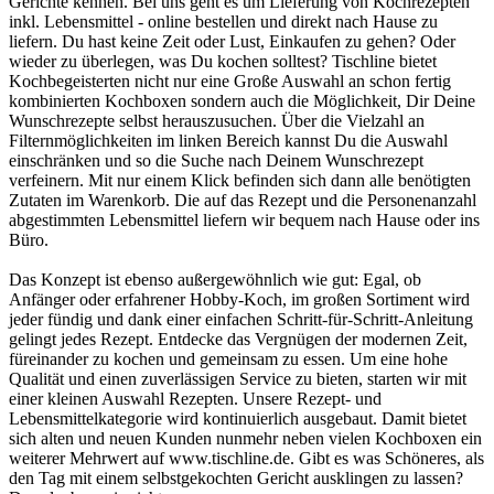
Gerichte kennen. Bei uns geht es um Lieferung von Kochrezepten
inkl. Lebensmittel - online bestellen und direkt nach Hause zu
liefern. Du hast keine Zeit oder Lust, Einkaufen zu gehen? Oder
wieder zu überlegen, was Du kochen solltest? Tischline bietet
Kochbegeisterten nicht nur eine Große Auswahl an schon fertig
kombinierten Kochboxen sondern auch die Möglichkeit, Dir Deine
Wunschrezepte selbst herauszusuchen. Über die Vielzahl an
Filternmöglichkeiten im linken Bereich kannst Du die Auswahl
einschränken und so die Suche nach Deinem Wunschrezept
verfeinern. Mit nur einem Klick befinden sich dann alle benötigten
Zutaten im Warenkorb. Die auf das Rezept und die Personenanzahl
abgestimmten Lebensmittel liefern wir bequem nach Hause oder ins
Büro.
Das Konzept ist ebenso außergewöhnlich wie gut: Egal, ob
Anfänger oder erfahrener Hobby-Koch, im großen Sortiment wird
jeder fündig und dank einer einfachen Schritt-für-Schritt-Anleitung
gelingt jedes Rezept. Entdecke das Vergnügen der modernen Zeit,
füreinander zu kochen und gemeinsam zu essen. Um eine hohe
Qualität und einen zuverlässigen Service zu bieten, starten wir mit
einer kleinen Auswahl Rezepten. Unsere Rezept- und
Lebensmittelkategorie wird kontinuierlich ausgebaut. Damit bietet
sich alten und neuen Kunden nunmehr neben vielen Kochboxen ein
weiterer Mehrwert auf www.tischline.de. Gibt es was Schöneres, als
den Tag mit einem selbstgekochten Gericht ausklingen zu lassen?