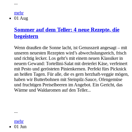
...
mehr
01
Aug
Sommer auf dem Teller: 4 neue Rezepte, die
begeistern
Wenn draußen die Sonne lacht, ist Genusszeit angesagt – mit
unseren neuesten Rezepten wird’s abwechslungsreich, frisch
und richtig lecker. Los geht’s mit einem neuen Klassiker in
neuem Gewand: Tortellini-Salat mit dreierlei Käse, verfeinert
mit Pesto und gerösteten Pinienkernen. Perfekt fürs Picknick
an heißen Tagen. Für alle, die es gern herzhaft-veggie mögen,
haben wir Butterbohnen mit Steinpilz-Sauce, Ofengemüse
und fruchtigen Preiselbeeren im Angebot. Ein Gericht, das
Wärme und Waldaromen auf den Teller...
...
mehr
01
Jun