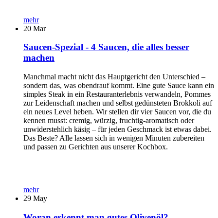
mehr
20
Mar
Saucen-Spezial - 4 Saucen, die alles besser
machen
Manchmal macht nicht das Hauptgericht den Unterschied –
sondern das, was obendrauf kommt. Eine gute Sauce kann ein
simples Steak in ein Restauranterlebnis verwandeln, Pommes
zur Leidenschaft machen und selbst gedünsteten Brokkoli auf
ein neues Level heben. Wir stellen dir vier Saucen vor, die du
kennen musst: cremig, würzig, fruchtig-aromatisch oder
unwiderstehlich käsig – für jeden Geschmack ist etwas dabei.
Das Beste? Alle lassen sich in wenigen Minuten zubereiten
und passen zu Gerichten aus unserer Kochbox.
mehr
29
May
Woran erkennt man gutes Olivenöl?