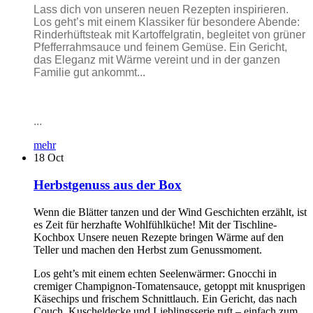
Lass dich von unseren neuen Rezepten inspirieren.
Los geht’s mit einem Klassiker für besondere Abende:
Rinderhüftsteak mit Kartoffelgratin, begleitet von grüner
Pfefferrahmsauce und feinem Gemüse. Ein Gericht,
das Eleganz mit Wärme vereint und in der ganzen
Familie gut ankommt...
...
mehr
18
Oct
Herbstgenuss aus der Box
Wenn die Blätter tanzen und der Wind Geschichten erzählt, ist
es Zeit für herzhafte Wohlfühlküche! Mit der Tischline-
Kochbox Unsere neuen Rezepte bringen Wärme auf den
Teller und machen den Herbst zum Genussmoment.
Los geht’s mit einem echten Seelenwärmer: Gnocchi in
cremiger Champignon-Tomatensauce, getoppt mit knusprigen
Käsechips und frischem Schnittlauch. Ein Gericht, das nach
Couch, Kuscheldecke und Lieblingsserie ruft – einfach zum