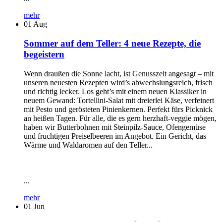
mehr
01
Aug
Sommer auf dem Teller: 4 neue Rezepte, die
begeistern
Wenn draußen die Sonne lacht, ist Genusszeit angesagt – mit
unseren neuesten Rezepten wird’s abwechslungsreich, frisch
und richtig lecker. Los geht’s mit einem neuen Klassiker in
neuem Gewand: Tortellini-Salat mit dreierlei Käse, verfeinert
mit Pesto und gerösteten Pinienkernen. Perfekt fürs Picknick
an heißen Tagen. Für alle, die es gern herzhaft-veggie mögen,
haben wir Butterbohnen mit Steinpilz-Sauce, Ofengemüse
und fruchtigen Preiselbeeren im Angebot. Ein Gericht, das
Wärme und Waldaromen auf den Teller...
...
mehr
01
Jun