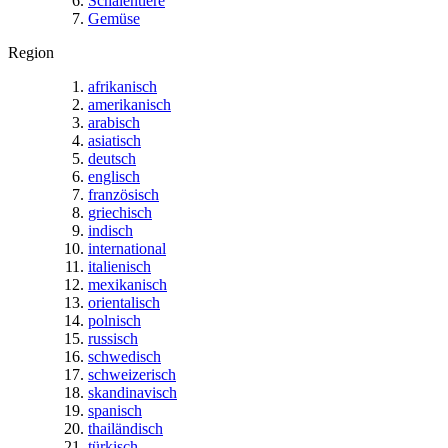
Schalentiere
Gemüse
Region
afrikanisch
amerikanisch
arabisch
asiatisch
deutsch
englisch
französisch
griechisch
indisch
international
italienisch
mexikanisch
orientalisch
polnisch
russisch
schwedisch
schweizerisch
skandinavisch
spanisch
thailändisch
türkisch