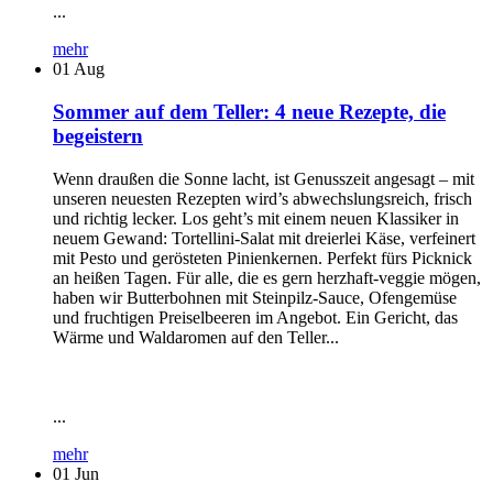
...
mehr
01
Aug
Sommer auf dem Teller: 4 neue Rezepte, die
begeistern
Wenn draußen die Sonne lacht, ist Genusszeit angesagt – mit
unseren neuesten Rezepten wird’s abwechslungsreich, frisch
und richtig lecker. Los geht’s mit einem neuen Klassiker in
neuem Gewand: Tortellini-Salat mit dreierlei Käse, verfeinert
mit Pesto und gerösteten Pinienkernen. Perfekt fürs Picknick
an heißen Tagen. Für alle, die es gern herzhaft-veggie mögen,
haben wir Butterbohnen mit Steinpilz-Sauce, Ofengemüse
und fruchtigen Preiselbeeren im Angebot. Ein Gericht, das
Wärme und Waldaromen auf den Teller...
...
mehr
01
Jun