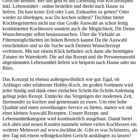
Gerichte kennen. Bei uns geht es um Lieferung von Kochrezepten
inkl. Lebensmittel - online bestellen und direkt nach Hause zu
liefern. Du hast keine Zeit oder Lust, Einkaufen zu gehen? Oder
wieder zu überlegen, was Du kochen solltest? Tischline bietet
Kochbegeisterten nicht nur eine Große Auswahl an schon fertig
kombinierten Kochboxen sondern auch die Möglichkeit, Dir Deine
Wunschrezepte selbst herauszusuchen. Über die Vielzahl an
Filternmöglichkeiten im linken Bereich kannst Du die Auswahl
einschränken und so die Suche nach Deinem Wunschrezept
verfeinern. Mit nur einem Klick befinden sich dann alle benötigten
Zutaten im Warenkorb. Die auf das Rezept und die Personenanzahl
abgestimmten Lebensmittel liefern wir bequem nach Hause oder ins
Büro.
Das Konzept ist ebenso außergewöhnlich wie gut: Egal, ob
Anfänger oder erfahrener Hobby-Koch, im großen Sortiment wird
jeder fündig und dank einer einfachen Schritt-für-Schritt-Anleitung
gelingt jedes Rezept. Entdecke das Vergnügen der modernen Zeit,
füreinander zu kochen und gemeinsam zu essen. Um eine hohe
Qualität und einen zuverlässigen Service zu bieten, starten wir mit
einer kleinen Auswahl Rezepten. Unsere Rezept- und
Lebensmittelkategorie wird kontinuierlich ausgebaut. Damit bietet
sich alten und neuen Kunden nunmehr neben vielen Kochboxen ein
weiterer Mehrwert auf www.tischline.de. Gibt es was Schöneres, als
den Tag mit einem selbstgekochten Gericht ausklingen zu lassen?