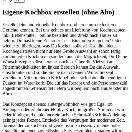
Eigene Kochbox erstellen (ohne Abo)
Erstelle deine individuelle Kochbox und lerne unsere leckeren
Gerichte kennen. Bei uns geht es um Lieferung von Kochrezepten
inkl. Lebensmittel - online bestellen und direkt nach Hause zu
liefern. Du hast keine Zeit oder Lust, Einkaufen zu gehen? Oder
wieder zu überlegen, was Du kochen solltest? Tischline bietet
Kochbegeisterten nicht nur eine Große Auswahl an schon fertig
kombinierten Kochboxen sondern auch die Möglichkeit, Dir Deine
Wunschrezepte selbst herauszusuchen. Über die Vielzahl an
Filternmöglichkeiten im linken Bereich kannst Du die Auswahl
einschränken und so die Suche nach Deinem Wunschrezept
verfeinern. Mit nur einem Klick befinden sich dann alle benötigten
Zutaten im Warenkorb. Die auf das Rezept und die Personenanzahl
abgestimmten Lebensmittel liefern wir bequem nach Hause oder ins
Büro.
Das Konzept ist ebenso außergewöhnlich wie gut: Egal, ob
Anfänger oder erfahrener Hobby-Koch, im großen Sortiment wird
jeder fündig und dank einer einfachen Schritt-für-Schritt-Anleitung
gelingt jedes Rezept. Entdecke das Vergnügen der modernen Zeit,
füreinander zu kochen und gemeinsam zu essen. Um eine hohe
Qualität und einen zuverlässigen Service zu bieten, starten wir mit