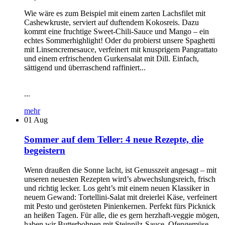
Wie wäre es zum Beispiel mit einem zarten Lachsfilet mit
Cashewkruste, serviert auf duftendem Kokosreis. Dazu
kommt eine fruchtige Sweet-Chili-Sauce und Mango – ein
echtes Sommerhighlight! Oder du probierst unsere Spaghetti
mit Linsencremesauce, verfeinert mit knusprigem Pangrattato
und einem erfrischenden Gurkensalat mit Dill. Einfach,
sättigend und überraschend raffiniert...
...
mehr
01
Aug
Sommer auf dem Teller: 4 neue Rezepte, die
begeistern
Wenn draußen die Sonne lacht, ist Genusszeit angesagt – mit
unseren neuesten Rezepten wird’s abwechslungsreich, frisch
und richtig lecker. Los geht’s mit einem neuen Klassiker in
neuem Gewand: Tortellini-Salat mit dreierlei Käse, verfeinert
mit Pesto und gerösteten Pinienkernen. Perfekt fürs Picknick
an heißen Tagen. Für alle, die es gern herzhaft-veggie mögen,
haben wir Butterbohnen mit Steinpilz-Sauce, Ofengemüse