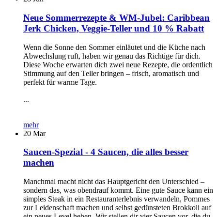
Neue Sommerrezepte & WM-Jubel: Caribbean
Jerk Chicken, Veggie-Teller und 10 % Rabatt
Wenn die Sonne den Sommer einläutet und die Küche nach
Abwechslung ruft, haben wir genau das Richtige für dich.
Diese Woche erwarten dich zwei neue Rezepte, die ordentlich
Stimmung auf den Teller bringen – frisch, aromatisch und
perfekt für warme Tage.
...
mehr
20
Mar
Saucen-Spezial - 4 Saucen, die alles besser
machen
Manchmal macht nicht das Hauptgericht den Unterschied –
sondern das, was obendrauf kommt. Eine gute Sauce kann ein
simples Steak in ein Restauranterlebnis verwandeln, Pommes
zur Leidenschaft machen und selbst gedünsteten Brokkoli auf
ein neues Level heben. Wir stellen dir vier Saucen vor, die du