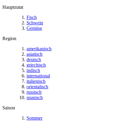
Hauptzutat
Fisch
Schwein
Gemüse
Region
amerikanisch
asiatisch
deutsch
griechisch
indisch
international
italienisch
orientalisch
russisch
spanisch
Saison
Sommer