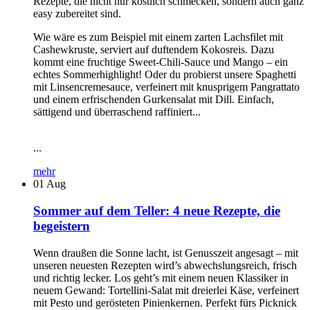
Rezepte, die nicht nur köstlich schmecken, sondern auch ganz
easy zubereitet sind.
Wie wäre es zum Beispiel mit einem zarten Lachsfilet mit
Cashewkruste, serviert auf duftendem Kokosreis. Dazu
kommt eine fruchtige Sweet-Chili-Sauce und Mango – ein
echtes Sommerhighlight! Oder du probierst unsere Spaghetti
mit Linsencremesauce, verfeinert mit knusprigem Pangrattato
und einem erfrischenden Gurkensalat mit Dill. Einfach,
sättigend und überraschend raffiniert...
...
mehr
01
Aug
Sommer auf dem Teller: 4 neue Rezepte, die
begeistern
Wenn draußen die Sonne lacht, ist Genusszeit angesagt – mit
unseren neuesten Rezepten wird’s abwechslungsreich, frisch
und richtig lecker. Los geht’s mit einem neuen Klassiker in
neuem Gewand: Tortellini-Salat mit dreierlei Käse, verfeinert
mit Pesto und gerösteten Pinienkernen. Perfekt fürs Picknick