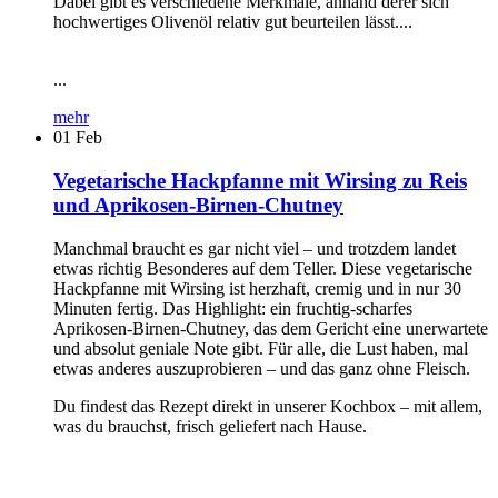
Dabei gibt es verschiedene Merkmale, anhand derer sich
hochwertiges Olivenöl relativ gut beurteilen lässt....
...
mehr
01
Feb
Vegetarische Hackpfanne mit Wirsing zu Reis
und Aprikosen-Birnen-Chutney
Manchmal braucht es gar nicht viel – und trotzdem landet
etwas richtig Besonderes auf dem Teller. Diese vegetarische
Hackpfanne mit Wirsing ist herzhaft, cremig und in nur 30
Minuten fertig. Das Highlight: ein fruchtig-scharfes
Aprikosen-Birnen-Chutney, das dem Gericht eine unerwartete
und absolut geniale Note gibt. Für alle, die Lust haben, mal
etwas anderes auszuprobieren – und das ganz ohne Fleisch.
Du findest das Rezept direkt in unserer Kochbox – mit allem,
was du brauchst, frisch geliefert nach Hause.