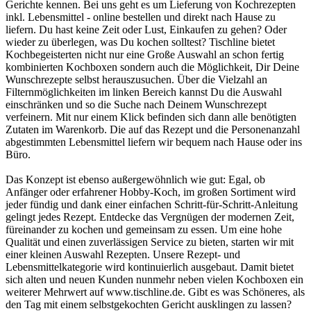
Gerichte kennen. Bei uns geht es um Lieferung von Kochrezepten
inkl. Lebensmittel - online bestellen und direkt nach Hause zu
liefern. Du hast keine Zeit oder Lust, Einkaufen zu gehen? Oder
wieder zu überlegen, was Du kochen solltest? Tischline bietet
Kochbegeisterten nicht nur eine Große Auswahl an schon fertig
kombinierten Kochboxen sondern auch die Möglichkeit, Dir Deine
Wunschrezepte selbst herauszusuchen. Über die Vielzahl an
Filternmöglichkeiten im linken Bereich kannst Du die Auswahl
einschränken und so die Suche nach Deinem Wunschrezept
verfeinern. Mit nur einem Klick befinden sich dann alle benötigten
Zutaten im Warenkorb. Die auf das Rezept und die Personenanzahl
abgestimmten Lebensmittel liefern wir bequem nach Hause oder ins
Büro.
Das Konzept ist ebenso außergewöhnlich wie gut: Egal, ob
Anfänger oder erfahrener Hobby-Koch, im großen Sortiment wird
jeder fündig und dank einer einfachen Schritt-für-Schritt-Anleitung
gelingt jedes Rezept. Entdecke das Vergnügen der modernen Zeit,
füreinander zu kochen und gemeinsam zu essen. Um eine hohe
Qualität und einen zuverlässigen Service zu bieten, starten wir mit
einer kleinen Auswahl Rezepten. Unsere Rezept- und
Lebensmittelkategorie wird kontinuierlich ausgebaut. Damit bietet
sich alten und neuen Kunden nunmehr neben vielen Kochboxen ein
weiterer Mehrwert auf www.tischline.de. Gibt es was Schöneres, als
den Tag mit einem selbstgekochten Gericht ausklingen zu lassen?