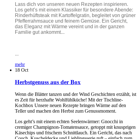
Lass dich von unseren neuen Rezepten inspirieren.
Los geht’s mit einem Klassiker für besondere Abende:
Rinderhüftsteak mit Kartoffelgratin, begleitet von grüner
Pfefferrahmsauce und feinem Gemüse. Ein Gericht,
das Eleganz mit Wärme vereint und in der ganzen
Familie gut ankommt...
...
mehr
18
Oct
Herbstgenuss aus der Box
Wenn die Blätter tanzen und der Wind Geschichten erzählt, ist
es Zeit für herzhafte Wohlfühlküche! Mit der Tischline-
Kochbox Unsere neuen Rezepte bringen Wärme auf den
Teller und machen den Herbst zum Genussmoment.
Los geht’s mit einem echten Seelenwärmer: Gnocchi in
cremiger Champignon-Tomatensauce, getoppt mit knusprigen
Käsechips und frischem Schnittlauch. Ein Gericht, das nach
Couch, Kuscheldecke und Lieblingsserie ruft – einfach zum