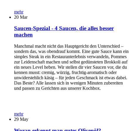
mehr
20
Mar
Saucen-Spezial - 4 Saucen, die alles besser
machen
Manchmal macht nicht das Hauptgericht den Unterschied –
sondern das, was obendrauf kommt. Eine gute Sauce kann ein
simples Steak in ein Restauranterlebnis verwandeln, Pommes
zur Leidenschaft machen und selbst gedünsteten Brokkoli auf
ein neues Level heben. Wir stellen dir vier Saucen vor, die du
kennen musst: cremig, würzig, fruchtig-aromatisch oder
unwiderstehlich käsig – für jeden Geschmack ist etwas dabei.
Das Beste? Alle lassen sich in wenigen Minuten zubereiten
und passen zu Gerichten aus unserer Kochbox.
mehr
29
May
Woran erkennt man gutes Olivenöl?