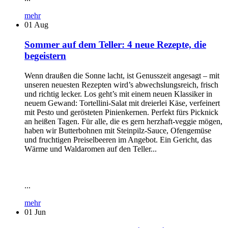
mehr
01
Aug
Sommer auf dem Teller: 4 neue Rezepte, die
begeistern
Wenn draußen die Sonne lacht, ist Genusszeit angesagt – mit
unseren neuesten Rezepten wird’s abwechslungsreich, frisch
und richtig lecker. Los geht’s mit einem neuen Klassiker in
neuem Gewand: Tortellini-Salat mit dreierlei Käse, verfeinert
mit Pesto und gerösteten Pinienkernen. Perfekt fürs Picknick
an heißen Tagen. Für alle, die es gern herzhaft-veggie mögen,
haben wir Butterbohnen mit Steinpilz-Sauce, Ofengemüse
und fruchtigen Preiselbeeren im Angebot. Ein Gericht, das
Wärme und Waldaromen auf den Teller...
...
mehr
01
Jun