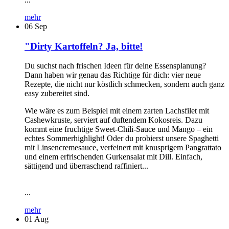
mehr
06
Sep
"Dirty Kartoffeln? Ja, bitte!
Du suchst nach frischen Ideen für deine Essensplanung?
Dann haben wir genau das Richtige für dich: vier neue
Rezepte, die nicht nur köstlich schmecken, sondern auch ganz
easy zubereitet sind.
Wie wäre es zum Beispiel mit einem zarten Lachsfilet mit
Cashewkruste, serviert auf duftendem Kokosreis. Dazu
kommt eine fruchtige Sweet-Chili-Sauce und Mango – ein
echtes Sommerhighlight! Oder du probierst unsere Spaghetti
mit Linsencremesauce, verfeinert mit knusprigem Pangrattato
und einem erfrischenden Gurkensalat mit Dill. Einfach,
sättigend und überraschend raffiniert...
...
mehr
01
Aug