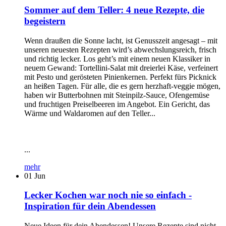
Sommer auf dem Teller: 4 neue Rezepte, die
begeistern
Wenn draußen die Sonne lacht, ist Genusszeit angesagt – mit
unseren neuesten Rezepten wird’s abwechslungsreich, frisch
und richtig lecker. Los geht’s mit einem neuen Klassiker in
neuem Gewand: Tortellini-Salat mit dreierlei Käse, verfeinert
mit Pesto und gerösteten Pinienkernen. Perfekt fürs Picknick
an heißen Tagen. Für alle, die es gern herzhaft-veggie mögen,
haben wir Butterbohnen mit Steinpilz-Sauce, Ofengemüse
und fruchtigen Preiselbeeren im Angebot. Ein Gericht, das
Wärme und Waldaromen auf den Teller...
...
mehr
01
Jun
Lecker Kochen war noch nie so einfach -
Inspiration für dein Abendessen
Neue Ideen für dein Abendessen! Unsere Rezepte sind nicht