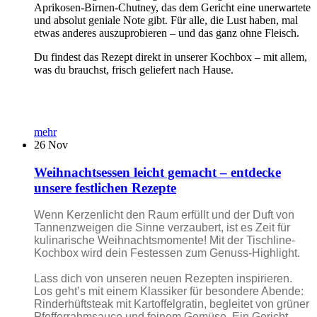
Aprikosen-Birnen-Chutney, das dem Gericht eine unerwartete
und absolut geniale Note gibt. Für alle, die Lust haben, mal
etwas anderes auszuprobieren – und das ganz ohne Fleisch.
Du findest das Rezept direkt in unserer Kochbox – mit allem,
was du brauchst, frisch geliefert nach Hause.
mehr
26
Nov
Weihnachtsessen leicht gemacht – entdecke
unsere festlichen Rezepte
Wenn Kerzenlicht den Raum erfüllt und der Duft von
Tannenzweigen die Sinne verzaubert, ist es Zeit für
kulinarische Weihnachtsmomente! Mit der Tischline-
Kochbox wird dein Festessen zum Genuss-Highlight.
Lass dich von unseren neuen Rezepten inspirieren.
Los geht’s mit einem Klassiker für besondere Abende:
Rinderhüftsteak mit Kartoffelgratin, begleitet von grüner
Pfefferrahmsauce und feinem Gemüse. Ein Gericht,