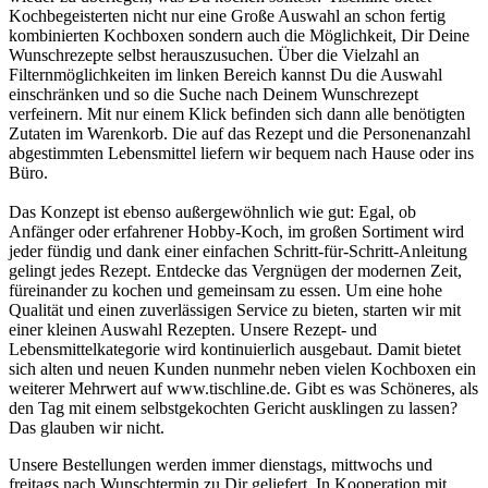
Kochbegeisterten nicht nur eine Große Auswahl an schon fertig
kombinierten Kochboxen sondern auch die Möglichkeit, Dir Deine
Wunschrezepte selbst herauszusuchen. Über die Vielzahl an
Filternmöglichkeiten im linken Bereich kannst Du die Auswahl
einschränken und so die Suche nach Deinem Wunschrezept
verfeinern. Mit nur einem Klick befinden sich dann alle benötigten
Zutaten im Warenkorb. Die auf das Rezept und die Personenanzahl
abgestimmten Lebensmittel liefern wir bequem nach Hause oder ins
Büro.
Das Konzept ist ebenso außergewöhnlich wie gut: Egal, ob
Anfänger oder erfahrener Hobby-Koch, im großen Sortiment wird
jeder fündig und dank einer einfachen Schritt-für-Schritt-Anleitung
gelingt jedes Rezept. Entdecke das Vergnügen der modernen Zeit,
füreinander zu kochen und gemeinsam zu essen. Um eine hohe
Qualität und einen zuverlässigen Service zu bieten, starten wir mit
einer kleinen Auswahl Rezepten. Unsere Rezept- und
Lebensmittelkategorie wird kontinuierlich ausgebaut. Damit bietet
sich alten und neuen Kunden nunmehr neben vielen Kochboxen ein
weiterer Mehrwert auf www.tischline.de. Gibt es was Schöneres, als
den Tag mit einem selbstgekochten Gericht ausklingen zu lassen?
Das glauben wir nicht.
Unsere Bestellungen werden immer dienstags, mittwochs und
freitags nach Wunschtermin zu Dir geliefert. In Kooperation mit