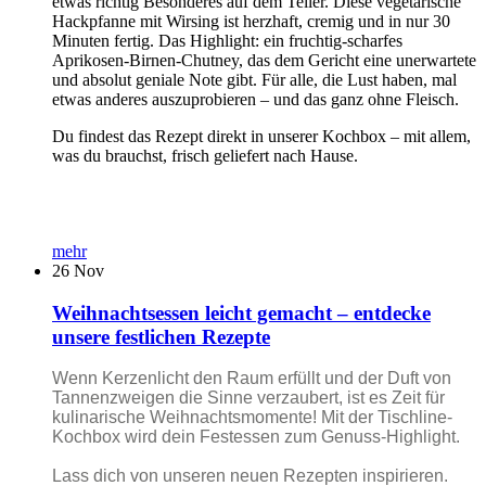
etwas richtig Besonderes auf dem Teller. Diese vegetarische
Hackpfanne mit Wirsing ist herzhaft, cremig und in nur 30
Minuten fertig. Das Highlight: ein fruchtig-scharfes
Aprikosen-Birnen-Chutney, das dem Gericht eine unerwartete
und absolut geniale Note gibt. Für alle, die Lust haben, mal
etwas anderes auszuprobieren – und das ganz ohne Fleisch.
Du findest das Rezept direkt in unserer Kochbox – mit allem,
was du brauchst, frisch geliefert nach Hause.
mehr
26
Nov
Weihnachtsessen leicht gemacht – entdecke
unsere festlichen Rezepte
Wenn Kerzenlicht den Raum erfüllt und der Duft von
Tannenzweigen die Sinne verzaubert, ist es Zeit für
kulinarische Weihnachtsmomente! Mit der Tischline-
Kochbox wird dein Festessen zum Genuss-Highlight.
Lass dich von unseren neuen Rezepten inspirieren.