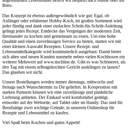
abgestimmten Lebensmittel liefern wir bequem nach Hause oder ins
Büro.
Das Konzept ist ebenso außergewöhnlich wie gut: Egal, ob
Anfänger oder erfahrener Hobby-Koch, im großen Sortiment wird
jeder fündig und dank einer einfachen Schritt-für-Schritt-Anleitung
gelingt jedes Rezept. Entdecke das Vergnügen der modernen Zeit,
füreinander zu kochen und gemeinsam zu essen. Um eine hohe
Qualität und einen zuverlässigen Service zu bieten, starten wir mit
einer kleinen Auswahl Rezepten. Unsere Rezept- und
Lebensmittelkategorie wird kontinuierlich ausgebaut. Damit bietet
sich alten und neuen Kunden nunmehr neben vielen Kochboxen ein
weiterer Mehrwert auf www.tischline.de. Gibt es was Schöneres, als
den Tag mit einem selbstgekochten Gericht ausklingen zu lassen?
Das glauben wir nicht.
Unsere Bestellungen werden immer dienstags, mittwochs und
freitags nach Wunschtermin zu Dir geliefert. In Kooperation mit
starken Partnern können wir eine zuverlässige und pünktliche
Lieferung anbieten. Der Einkauf wird komfortabel getätigt,
entweder auf der Webseite, auf Tablet oder im Handy. Das sind für
Berufsätige zwei wichtige Gründe, in unserem Onlineshop für
Rezepte und Lebensmittel zu kaufen.
Viel Spaß beim Kochen und guten Appetit!