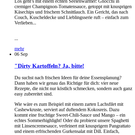
Los geht’s mit einem echten Seelenwärmer: Gnocchi in
cremiger Champignon-Tomatensauce, getoppt mit knusprigen
Käsechips und frischem Schnittlauch. Ein Gericht, das nach
Couch, Kuscheldecke und Lieblingsserie ruft – einfach zum
Verlieben...
...
mehr
06
Sep
"Dirty Kartoffeln? Ja, bitte!
Du suchst nach frischen Ideen für deine Essensplanung?
Dann haben wir genau das Richtige für dich: vier neue
Rezepte, die nicht nur köstlich schmecken, sondern auch ganz
easy zubereitet sind.
Wie wäre es zum Beispiel mit einem zarten Lachsfilet mit
Cashewkruste, serviert auf duftendem Kokosreis. Dazu
kommt eine fruchtige Sweet-Chili-Sauce und Mango – ein
echtes Sommerhighlight! Oder du probierst unsere Spaghetti
mit Linsencremesauce, verfeinert mit knusprigem Pangrattato
und einem erfrischenden Gurkensalat mit Dill. Einfach,