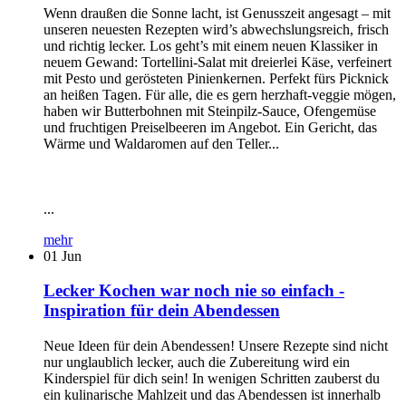
Wenn draußen die Sonne lacht, ist Genusszeit angesagt – mit
unseren neuesten Rezepten wird’s abwechslungsreich, frisch
und richtig lecker. Los geht’s mit einem neuen Klassiker in
neuem Gewand: Tortellini-Salat mit dreierlei Käse, verfeinert
mit Pesto und gerösteten Pinienkernen. Perfekt fürs Picknick
an heißen Tagen. Für alle, die es gern herzhaft-veggie mögen,
haben wir Butterbohnen mit Steinpilz-Sauce, Ofengemüse
und fruchtigen Preiselbeeren im Angebot. Ein Gericht, das
Wärme und Waldaromen auf den Teller...
...
mehr
01
Jun
Lecker Kochen war noch nie so einfach -
Inspiration für dein Abendessen
Neue Ideen für dein Abendessen! Unsere Rezepte sind nicht
nur unglaublich lecker, auch die Zubereitung wird ein
Kinderspiel für dich sein! In wenigen Schritten zauberst du
ein kulinarische Mahlzeit und das Abendessen ist innerhalb