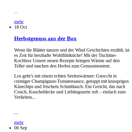
...
mehr
18
Oct
Herbstgenuss aus der Box
Wenn die Blätter tanzen und der Wind Geschichten erzählt, ist
es Zeit für herzhafte Wohlfühlküche! Mit der Tischline-
Kochbox Unsere neuen Rezepte bringen Wärme auf den
Teller und machen den Herbst zum Genussmoment.
Los geht’s mit einem echten Seelenwärmer: Gnocchi in
cremiger Champignon-Tomatensauce, getoppt mit knusprigen
Käsechips und frischem Schnittlauch. Ein Gericht, das nach
Couch, Kuscheldecke und Lieblingsserie ruft – einfach zum
Verlieben...
...
mehr
06
Sep