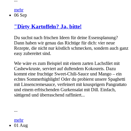
mehr
06
Sep
"Dirty Kartoffeln? Ja, bitte!
Du suchst nach frischen Ideen für deine Essensplanung?
Dann haben wir genau das Richtige für dich: vier neue
Rezepte, die nicht nur köstlich schmecken, sondern auch ganz
easy zubereitet sind.
Wie wäre es zum Beispiel mit einem zarten Lachsfilet mit
Cashewkruste, serviert auf duftendem Kokosreis. Dazu
kommt eine fruchtige Sweet-Chili-Sauce und Mango – ein
echtes Sommerhighlight! Oder du probierst unsere Spaghetti
mit Linsencremesauce, verfeinert mit knusprigem Pangrattato
und einem erfrischenden Gurkensalat mit Dill. Einfach,
sättigend und überraschend raffiniert...
...
mehr
01
Aug