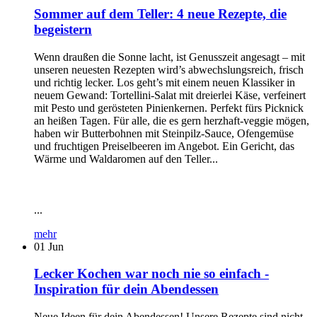
Sommer auf dem Teller: 4 neue Rezepte, die
begeistern
Wenn draußen die Sonne lacht, ist Genusszeit angesagt – mit
unseren neuesten Rezepten wird’s abwechslungsreich, frisch
und richtig lecker. Los geht’s mit einem neuen Klassiker in
neuem Gewand: Tortellini-Salat mit dreierlei Käse, verfeinert
mit Pesto und gerösteten Pinienkernen. Perfekt fürs Picknick
an heißen Tagen. Für alle, die es gern herzhaft-veggie mögen,
haben wir Butterbohnen mit Steinpilz-Sauce, Ofengemüse
und fruchtigen Preiselbeeren im Angebot. Ein Gericht, das
Wärme und Waldaromen auf den Teller...
...
mehr
01
Jun
Lecker Kochen war noch nie so einfach -
Inspiration für dein Abendessen
Neue Ideen für dein Abendessen! Unsere Rezepte sind nicht