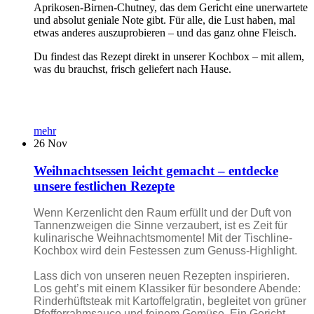
Aprikosen-Birnen-Chutney, das dem Gericht eine unerwartete
und absolut geniale Note gibt. Für alle, die Lust haben, mal
etwas anderes auszuprobieren – und das ganz ohne Fleisch.
Du findest das Rezept direkt in unserer Kochbox – mit allem,
was du brauchst, frisch geliefert nach Hause.
mehr
26
Nov
Weihnachtsessen leicht gemacht – entdecke
unsere festlichen Rezepte
Wenn Kerzenlicht den Raum erfüllt und der Duft von
Tannenzweigen die Sinne verzaubert, ist es Zeit für
kulinarische Weihnachtsmomente! Mit der Tischline-
Kochbox wird dein Festessen zum Genuss-Highlight.
Lass dich von unseren neuen Rezepten inspirieren.
Los geht’s mit einem Klassiker für besondere Abende:
Rinderhüftsteak mit Kartoffelgratin, begleitet von grüner
Pfefferrahmsauce und feinem Gemüse. Ein Gericht,