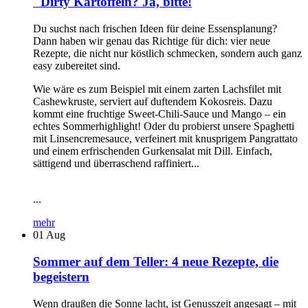
"Dirty Kartoffeln? Ja, bitte!
Du suchst nach frischen Ideen für deine Essensplanung?
Dann haben wir genau das Richtige für dich: vier neue
Rezepte, die nicht nur köstlich schmecken, sondern auch ganz
easy zubereitet sind.
Wie wäre es zum Beispiel mit einem zarten Lachsfilet mit
Cashewkruste, serviert auf duftendem Kokosreis. Dazu
kommt eine fruchtige Sweet-Chili-Sauce und Mango – ein
echtes Sommerhighlight! Oder du probierst unsere Spaghetti
mit Linsencremesauce, verfeinert mit knusprigem Pangrattato
und einem erfrischenden Gurkensalat mit Dill. Einfach,
sättigend und überraschend raffiniert...
...
mehr
01
Aug
Sommer auf dem Teller: 4 neue Rezepte, die
begeistern
Wenn draußen die Sonne lacht, ist Genusszeit angesagt – mit