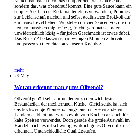
Manchmal macht nicht das Hauptgericht den Unterschied –
sondern das, was obendrauf kommt. Eine gute Sauce kann ein
simples Steak in ein Restauranterlebnis verwandeln, Pommes
zur Leidenschaft machen und selbst gedünsteten Brokkoli auf
ein neues Level heben. Wir stellen dir vier Saucen vor, die du
kennen musst: cremig, würzig, fruchtig-aromatisch oder
unwiderstehlich käsig – für jeden Geschmack ist etwas dabei.
Das Beste? Alle lassen sich in wenigen Minuten zubereiten
und passen zu Gerichten aus unserer Kochbox.
mehr
29
May
Woran erkennt man gutes Olivenöl?
Olivenöl gehört seit Jahrhunderten zu den wichtigsten
Bestandteilen der mediterranen Küche. Gleichzeitig hat sich
das hochwertige Pflanzenöl längst auch in vielen anderen
Ländern etabliert und wird sowohl zum Kochen als auch für
kalte Speisen verwendet. Doch gerade die große Auswahl im
Handel macht es oft schwierig, wirklich gutes Olivenöl zu
erkennen. Unterschiedliche Qualitätsstufen,