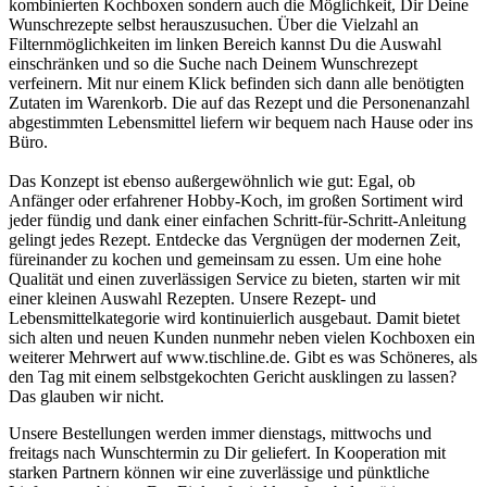
kombinierten Kochboxen sondern auch die Möglichkeit, Dir Deine
Wunschrezepte selbst herauszusuchen. Über die Vielzahl an
Filternmöglichkeiten im linken Bereich kannst Du die Auswahl
einschränken und so die Suche nach Deinem Wunschrezept
verfeinern. Mit nur einem Klick befinden sich dann alle benötigten
Zutaten im Warenkorb. Die auf das Rezept und die Personenanzahl
abgestimmten Lebensmittel liefern wir bequem nach Hause oder ins
Büro.
Das Konzept ist ebenso außergewöhnlich wie gut: Egal, ob
Anfänger oder erfahrener Hobby-Koch, im großen Sortiment wird
jeder fündig und dank einer einfachen Schritt-für-Schritt-Anleitung
gelingt jedes Rezept. Entdecke das Vergnügen der modernen Zeit,
füreinander zu kochen und gemeinsam zu essen. Um eine hohe
Qualität und einen zuverlässigen Service zu bieten, starten wir mit
einer kleinen Auswahl Rezepten. Unsere Rezept- und
Lebensmittelkategorie wird kontinuierlich ausgebaut. Damit bietet
sich alten und neuen Kunden nunmehr neben vielen Kochboxen ein
weiterer Mehrwert auf www.tischline.de. Gibt es was Schöneres, als
den Tag mit einem selbstgekochten Gericht ausklingen zu lassen?
Das glauben wir nicht.
Unsere Bestellungen werden immer dienstags, mittwochs und
freitags nach Wunschtermin zu Dir geliefert. In Kooperation mit
starken Partnern können wir eine zuverlässige und pünktliche