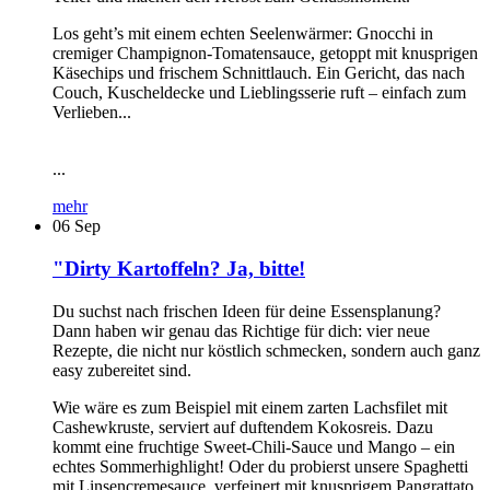
Los geht’s mit einem echten Seelenwärmer: Gnocchi in
cremiger Champignon-Tomatensauce, getoppt mit knusprigen
Käsechips und frischem Schnittlauch. Ein Gericht, das nach
Couch, Kuscheldecke und Lieblingsserie ruft – einfach zum
Verlieben...
...
mehr
06
Sep
"Dirty Kartoffeln? Ja, bitte!
Du suchst nach frischen Ideen für deine Essensplanung?
Dann haben wir genau das Richtige für dich: vier neue
Rezepte, die nicht nur köstlich schmecken, sondern auch ganz
easy zubereitet sind.
Wie wäre es zum Beispiel mit einem zarten Lachsfilet mit
Cashewkruste, serviert auf duftendem Kokosreis. Dazu
kommt eine fruchtige Sweet-Chili-Sauce und Mango – ein
echtes Sommerhighlight! Oder du probierst unsere Spaghetti
mit Linsencremesauce, verfeinert mit knusprigem Pangrattato