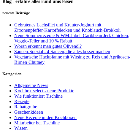
Blog - erfahre alles rund ums Essen
neueste Beiträge
Gebratenes Lachsfilet und Kräuter-Joghurt mit
Zitronenpfeffer-Kartoffelecken und Knoblauch-Brokkoli
Neue Sommerrezepte & WM-Jubel: Caribbean Jerk Chicken,
Veggie-Teller und 10 % Rabatt
Woran erkennt man gutes Olivenöl?
Saucen-Spezial - 4 Saucen, die alles besser machen
Vegetarische Hackpfanne mit Wirsing zu Reis und Aprikosen-
Birnen-Chutney
Kategorien
Allgemeine News
Kochbox select - neue Produkte
Wie funktioniert Tischline
Rezepte
Rabattgrube
Geschenkideen
Neue Rezepte in den Kochboxen
Mitarbeiter bei Tischline
Wissen