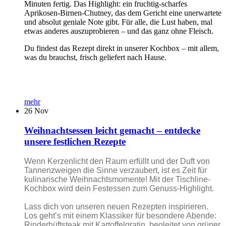
Minuten fertig. Das Highlight: ein fruchtig-scharfes
Aprikosen-Birnen-Chutney, das dem Gericht eine unerwartete
und absolut geniale Note gibt. Für alle, die Lust haben, mal
etwas anderes auszuprobieren – und das ganz ohne Fleisch.
Du findest das Rezept direkt in unserer Kochbox – mit allem,
was du brauchst, frisch geliefert nach Hause.
mehr
26
Nov
Weihnachtsessen leicht gemacht – entdecke
unsere festlichen Rezepte
Wenn Kerzenlicht den Raum erfüllt und der Duft von
Tannenzweigen die Sinne verzaubert, ist es Zeit für
kulinarische Weihnachtsmomente! Mit der Tischline-
Kochbox wird dein Festessen zum Genuss-Highlight.
Lass dich von unseren neuen Rezepten inspirieren.
Los geht’s mit einem Klassiker für besondere Abende:
Rinderhüftsteak mit Kartoffelgratin, begleitet von grüner