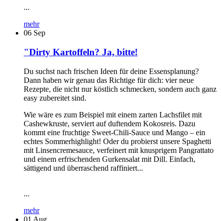
...
mehr
06
Sep
"Dirty Kartoffeln? Ja, bitte!
Du suchst nach frischen Ideen für deine Essensplanung?
Dann haben wir genau das Richtige für dich: vier neue
Rezepte, die nicht nur köstlich schmecken, sondern auch ganz
easy zubereitet sind.
Wie wäre es zum Beispiel mit einem zarten Lachsfilet mit
Cashewkruste, serviert auf duftendem Kokosreis. Dazu
kommt eine fruchtige Sweet-Chili-Sauce und Mango – ein
echtes Sommerhighlight! Oder du probierst unsere Spaghetti
mit Linsencremesauce, verfeinert mit knusprigem Pangrattato
und einem erfrischenden Gurkensalat mit Dill. Einfach,
sättigend und überraschend raffiniert...
...
mehr
01
Aug