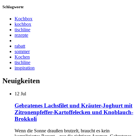
Schlagworte
Kochbox
kochbox
tischline
rezepte
rabatt
sommer
Kochen
tischline
inspiration
Neuigkeiten
12
Jul
Gebratenes Lachsfilet und Kräuter-Joghurt mit
Zitronenpfeffer-Kartoffelecken und Knoblauch-
Brokkoli
Wenn die Sonne draußen brutzelt, braucht es kein