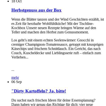
18
Oct
Herbstgenuss aus der Box
Wenn die Blätter tanzen und der Wind Geschichten erzählt, ist
es Zeit für herzhafte Wohlfühlküche! Mit der Tischline-
Kochbox Unsere neuen Rezepte bringen Wärme auf den
Teller und machen den Herbst zum Genussmoment.
Los geht’s mit einem echten Seelenwärmer: Gnocchi in
cremiger Champignon-Tomatensauce, getoppt mit knusprigen
Käsechips und frischem Schnittlauch. Ein Gericht, das nach
Couch, Kuscheldecke und Lieblingsserie ruft – einfach zum
Verlieben...
...
mehr
06
Sep
"Dirty Kartoffeln? Ja, bitte!
Du suchst nach frischen Ideen für deine Essensplanung?
Dann haben wir genau das Richtige für dich: vier neue