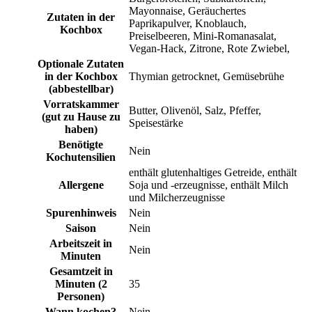
Mayonnaise, Geräuchertes
Zutaten in der
Paprikapulver, Knoblauch,
Kochbox
Preiselbeeren, Mini-Romanasalat,
Vegan-Hack, Zitrone, Rote Zwiebel,
Optionale Zutaten
in der Kochbox
Thymian getrocknet, Gemüsebrühe
(abbestellbar)
Vorratskammer
Butter, Olivenöl, Salz, Pfeffer,
(gut zu Hause zu
Speisestärke
haben)
Benötigte
Nein
Kochutensilien
enthält glutenhaltiges Getreide, enthält
Allergene
Soja und -erzeugnisse, enthält Milch
und Milcherzeugnisse
Spurenhinweis
Nein
Saison
Nein
Arbeitszeit in
Nein
Minuten
Gesamtzeit in
Minuten (2
35
Personen)
Wann kochen?
Nein