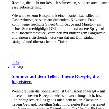
Rezepte, die nicht nur köstlich schmecken, sondern auch ganz
easy zubereitet sind.
Wie wäre es zum Beispiel mit einem zarten Lachsfilet mit
Cashewkruste, serviert auf duftendem Kokosreis. Dazu
kommt eine fruchtige Sweet-Chili-Sauce und Mango – ein
echtes Sommerhighlight! Oder du probierst unsere Spaghetti
mit Linsencremesauce, verfeinert mit knusprigem Pangrattato
und einem erfrischenden Gurkensalat mit Dill. Einfach,
sättigend und überraschend raffiniert...
...
mehr
01
Aug
Sommer auf dem Teller: 4 neue Rezepte, die
begeistern
Wenn draußen die Sonne lacht, ist Genusszeit angesagt – mit
unseren neuesten Rezepten wird’s abwechslungsreich, frisch
und richtig lecker. Los geht’s mit einem neuen Klassiker in
neuem Gewand: Tortellini-Salat mit dreierlei Käse, verfeinert
mit Pesto und gerösteten Pinienkernen. Perfekt fürs Picknick