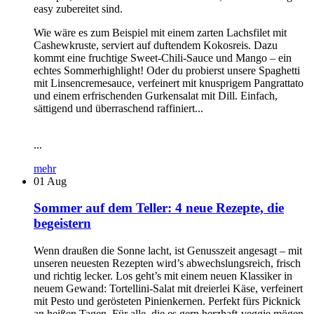
easy zubereitet sind.
Wie wäre es zum Beispiel mit einem zarten Lachsfilet mit
Cashewkruste, serviert auf duftendem Kokosreis. Dazu
kommt eine fruchtige Sweet-Chili-Sauce und Mango – ein
echtes Sommerhighlight! Oder du probierst unsere Spaghetti
mit Linsencremesauce, verfeinert mit knusprigem Pangrattato
und einem erfrischenden Gurkensalat mit Dill. Einfach,
sättigend und überraschend raffiniert...
...
mehr
01
Aug
Sommer auf dem Teller: 4 neue Rezepte, die
begeistern
Wenn draußen die Sonne lacht, ist Genusszeit angesagt – mit
unseren neuesten Rezepten wird’s abwechslungsreich, frisch
und richtig lecker. Los geht’s mit einem neuen Klassiker in
neuem Gewand: Tortellini-Salat mit dreierlei Käse, verfeinert
mit Pesto und gerösteten Pinienkernen. Perfekt fürs Picknick
an heißen Tagen. Für alle, die es gern herzhaft-veggie mögen,