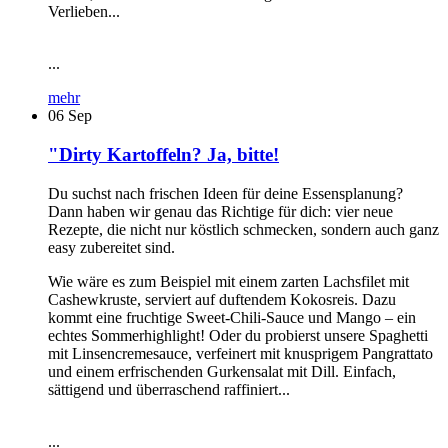
Verlieben...
...
mehr
06
Sep
"Dirty Kartoffeln? Ja, bitte!
Du suchst nach frischen Ideen für deine Essensplanung?
Dann haben wir genau das Richtige für dich: vier neue
Rezepte, die nicht nur köstlich schmecken, sondern auch ganz
easy zubereitet sind.
Wie wäre es zum Beispiel mit einem zarten Lachsfilet mit
Cashewkruste, serviert auf duftendem Kokosreis. Dazu
kommt eine fruchtige Sweet-Chili-Sauce und Mango – ein
echtes Sommerhighlight! Oder du probierst unsere Spaghetti
mit Linsencremesauce, verfeinert mit knusprigem Pangrattato
und einem erfrischenden Gurkensalat mit Dill. Einfach,
sättigend und überraschend raffiniert...
...