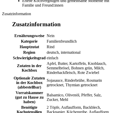
Erlebe Kochvergnügen und gemeinsame Momente mit
Familie und Freund:innen
Zusatzinformation
Zusatzinformation
Ernährungsweise
Nein
Kategorie
Familienfreundlich
Hauptzutat
Rind
Region
deutsch, international
Schwierigkeitsgrad
einfach
Apfel, Butter, Kartoffeln, Knoblauch,
Zutaten in der
Semmelbrösel, Bohnen grün, Milch,
Kochbox
Rinderhackfleisch, Rote Zwiebel
Optionale Zutaten
Sojasauce, Rinderbrühe, Rosmarin
in der Kochbox
getrocknet, Thymian getrocknet
(abbestellbar)
Vorratskammer
Balsamico, Olivenöl, Pfeffer, Salz,
(gut zu Hause zu
Zucker, Mehl
haben)
Benötigte
2 Töpfe, Auflaufform, Backblech,
Kochutensilien
Backpapier, Küchenreibe, Auflaufform