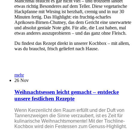
Manchmal braucht es gar nicht viel – und trotzdem landet
etwas richtig Besonderes auf dem Teller. Diese vegetarische
Hackpfanne mit Wirsing ist herzhaft, cremig und in nur 30
Minuten fertig. Das Highlight: ein fruchtig-scharfes
Aprikosen-Birnen-Chutney, das dem Gericht eine unerwartete
und absolut geniale Note gibt. Für alle, die Lust haben, mal
etwas anderes auszuprobieren – und das ganz ohne Fleisch.
Du findest das Rezept direkt in unserer Kochbox – mit allem,
was du brauchst, frisch geliefert nach Hause.
mehr
26
Nov
Weihnachtsessen leicht gemacht – entdecke
unsere festlichen Rezepte
Wenn Kerzenlicht den Raum erfüllt und der Duft von
Tannenzweigen die Sinne verzaubert, ist es Zeit für
kulinarische Weihnachtsmomente! Mit der Tischline-
Kochbox wird dein Festessen zum Genuss-Highlight.