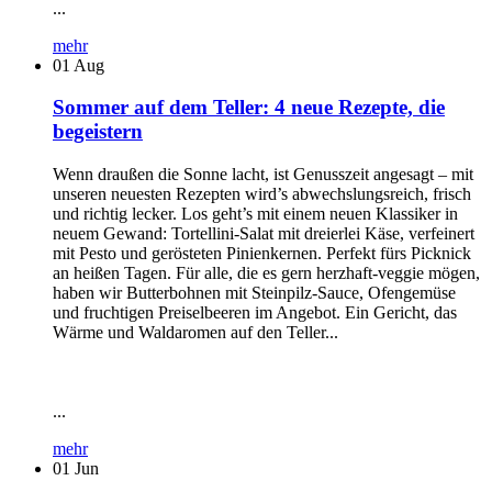
...
mehr
01
Aug
Sommer auf dem Teller: 4 neue Rezepte, die
begeistern
Wenn draußen die Sonne lacht, ist Genusszeit angesagt – mit
unseren neuesten Rezepten wird’s abwechslungsreich, frisch
und richtig lecker. Los geht’s mit einem neuen Klassiker in
neuem Gewand: Tortellini-Salat mit dreierlei Käse, verfeinert
mit Pesto und gerösteten Pinienkernen. Perfekt fürs Picknick
an heißen Tagen. Für alle, die es gern herzhaft-veggie mögen,
haben wir Butterbohnen mit Steinpilz-Sauce, Ofengemüse
und fruchtigen Preiselbeeren im Angebot. Ein Gericht, das
Wärme und Waldaromen auf den Teller...
...
mehr
01
Jun