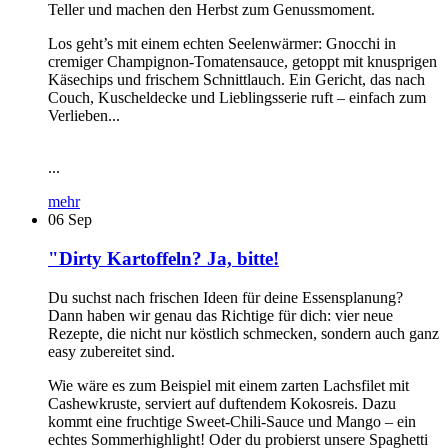
Teller und machen den Herbst zum Genussmoment.
Los geht’s mit einem echten Seelenwärmer: Gnocchi in
cremiger Champignon-Tomatensauce, getoppt mit knusprigen
Käsechips und frischem Schnittlauch. Ein Gericht, das nach
Couch, Kuscheldecke und Lieblingsserie ruft – einfach zum
Verlieben...
...
mehr
06
Sep
"Dirty Kartoffeln? Ja, bitte!
Du suchst nach frischen Ideen für deine Essensplanung?
Dann haben wir genau das Richtige für dich: vier neue
Rezepte, die nicht nur köstlich schmecken, sondern auch ganz
easy zubereitet sind.
Wie wäre es zum Beispiel mit einem zarten Lachsfilet mit
Cashewkruste, serviert auf duftendem Kokosreis. Dazu
kommt eine fruchtige Sweet-Chili-Sauce und Mango – ein
echtes Sommerhighlight! Oder du probierst unsere Spaghetti