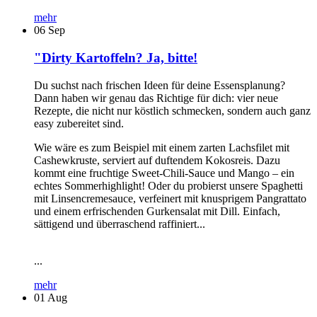
mehr
06
Sep
"Dirty Kartoffeln? Ja, bitte!
Du suchst nach frischen Ideen für deine Essensplanung?
Dann haben wir genau das Richtige für dich: vier neue
Rezepte, die nicht nur köstlich schmecken, sondern auch ganz
easy zubereitet sind.
Wie wäre es zum Beispiel mit einem zarten Lachsfilet mit
Cashewkruste, serviert auf duftendem Kokosreis. Dazu
kommt eine fruchtige Sweet-Chili-Sauce und Mango – ein
echtes Sommerhighlight! Oder du probierst unsere Spaghetti
mit Linsencremesauce, verfeinert mit knusprigem Pangrattato
und einem erfrischenden Gurkensalat mit Dill. Einfach,
sättigend und überraschend raffiniert...
...
mehr
01
Aug