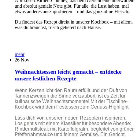
Aprikosen-Birnen-Chutney, das dem Gericht eine unerwartete
und absolut geniale Note gibt. Für alle, die Lust haben, mal
etwas anderes auszuprobieren – und das ganz ohne Fleisch.
Du findest das Rezept direkt in unserer Kochbox – mit allem,
was du brauchst, frisch geliefert nach Hause.
mehr
26
Nov
Weihnachtsessen leicht gemacht – entdecke
unsere festlichen Rezepte
Wenn Kerzenlicht den Raum erfüllt und der Duft von
Tannenzweigen die Sinne verzaubert, ist es Zeit für
kulinarische Weihnachtsmomente! Mit der Tischline-
Kochbox wird dein Festessen zum Genuss-Highlight.
Lass dich von unseren neuen Rezepten inspirieren.
Los geht’s mit einem Klassiker für besondere Abende:
Rinderhüftsteak mit Kartoffelgratin, begleitet von grüner
Pfefferrahmsauce und feinem Gemüse. Ein Gericht,