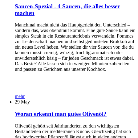
Saucen-Spezial - 4 Saucen, die alles besser
machen
Manchmal macht nicht das Hauptgericht den Unterschied –
sondern das, was obendrauf kommt. Eine gute Sauce kann ein
simples Steak in ein Restauranterlebnis verwandeln, Pommes
zur Leidenschaft machen und selbst gedünsteten Brokkoli auf
ein neues Level heben. Wir stellen dir vier Saucen vor, die du
kennen musst: cremig, würzig, fruchtig-aromatisch oder
unwiderstehlich käsig – für jeden Geschmack ist etwas dabei.
Das Beste? Alle lassen sich in wenigen Minuten zubereiten
und passen zu Gerichten aus unserer Kochbox.
mehr
29
May
Woran erkennt man gutes Olivenöl?
Olivenöl gehört seit Jahrhunderten zu den wichtigsten
Bestandteilen der mediterranen Küche. Gleichzeitig hat sich
das hochwertige Pflanzenöl längst auch in vielen anderen