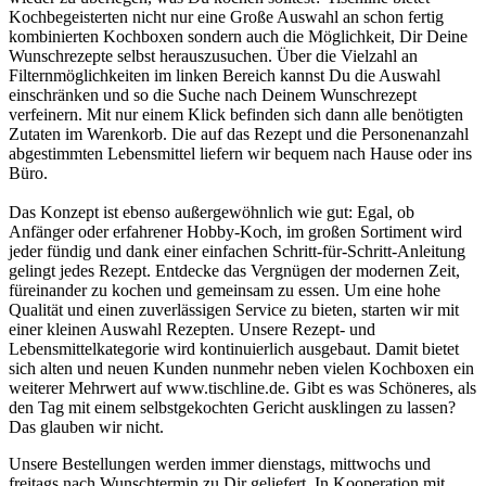
Kochbegeisterten nicht nur eine Große Auswahl an schon fertig
kombinierten Kochboxen sondern auch die Möglichkeit, Dir Deine
Wunschrezepte selbst herauszusuchen. Über die Vielzahl an
Filternmöglichkeiten im linken Bereich kannst Du die Auswahl
einschränken und so die Suche nach Deinem Wunschrezept
verfeinern. Mit nur einem Klick befinden sich dann alle benötigten
Zutaten im Warenkorb. Die auf das Rezept und die Personenanzahl
abgestimmten Lebensmittel liefern wir bequem nach Hause oder ins
Büro.
Das Konzept ist ebenso außergewöhnlich wie gut: Egal, ob
Anfänger oder erfahrener Hobby-Koch, im großen Sortiment wird
jeder fündig und dank einer einfachen Schritt-für-Schritt-Anleitung
gelingt jedes Rezept. Entdecke das Vergnügen der modernen Zeit,
füreinander zu kochen und gemeinsam zu essen. Um eine hohe
Qualität und einen zuverlässigen Service zu bieten, starten wir mit
einer kleinen Auswahl Rezepten. Unsere Rezept- und
Lebensmittelkategorie wird kontinuierlich ausgebaut. Damit bietet
sich alten und neuen Kunden nunmehr neben vielen Kochboxen ein
weiterer Mehrwert auf www.tischline.de. Gibt es was Schöneres, als
den Tag mit einem selbstgekochten Gericht ausklingen zu lassen?
Das glauben wir nicht.
Unsere Bestellungen werden immer dienstags, mittwochs und
freitags nach Wunschtermin zu Dir geliefert. In Kooperation mit