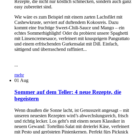
Rezepte, die nicht nur köstlich schmecken, sondern auch ganz
easy zubereitet sind.
Wie wäre es zum Beispiel mit einem zarten Lachsfilet mit
Cashewkruste, serviert auf duftendem Kokosreis. Dazu
kommt eine fruchtige Sweet-Chili-Sauce und Mango – ein
echtes Sommerhighlight! Oder du probierst unsere Spaghetti
mit Linsencremesauce, verfeinert mit knusprigem Pangrattato
und einem erfrischenden Gurkensalat mit Dill. Einfach,
sättigend und überraschend raffiniert...
...
mehr
01
Aug
Sommer auf dem Teller: 4 neue Rezepte, die
begeistern
Wenn draußen die Sonne lacht, ist Genusszeit angesagt – mit
unseren neuesten Rezepten wird’s abwechslungsreich, frisch
und richtig lecker. Los geht’s mit einem neuen Klassiker in
neuem Gewand: Tortellini-Salat mit dreierlei Käse, verfeinert
mit Pesto und gerösteten Pinienkernen. Perfekt fürs Picknick