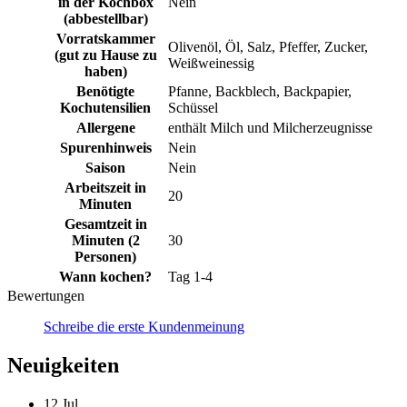
in der Kochbox
Nein
(abbestellbar)
Vorratskammer
Olivenöl, Öl, Salz, Pfeffer, Zucker,
(gut zu Hause zu
Weißweinessig
haben)
Benötigte
Pfanne, Backblech, Backpapier,
Kochutensilien
Schüssel
Allergene
enthält Milch und Milcherzeugnisse
Spurenhinweis
Nein
Saison
Nein
Arbeitszeit in
20
Minuten
Gesamtzeit in
Minuten (2
30
Personen)
Wann kochen?
Tag 1-4
Bewertungen
Schreibe die erste Kundenmeinung
Neuigkeiten
12
Jul