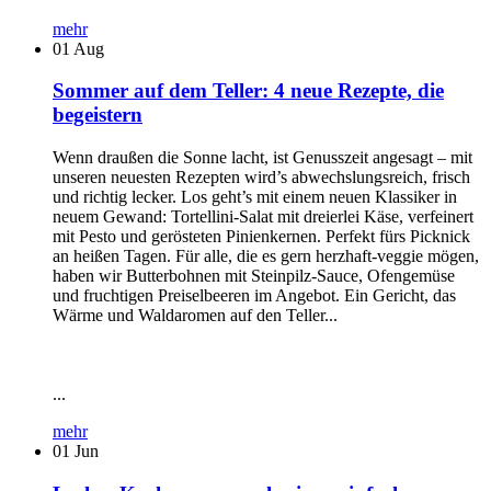
mehr
01
Aug
Sommer auf dem Teller: 4 neue Rezepte, die
begeistern
Wenn draußen die Sonne lacht, ist Genusszeit angesagt – mit
unseren neuesten Rezepten wird’s abwechslungsreich, frisch
und richtig lecker. Los geht’s mit einem neuen Klassiker in
neuem Gewand: Tortellini-Salat mit dreierlei Käse, verfeinert
mit Pesto und gerösteten Pinienkernen. Perfekt fürs Picknick
an heißen Tagen. Für alle, die es gern herzhaft-veggie mögen,
haben wir Butterbohnen mit Steinpilz-Sauce, Ofengemüse
und fruchtigen Preiselbeeren im Angebot. Ein Gericht, das
Wärme und Waldaromen auf den Teller...
...
mehr
01
Jun