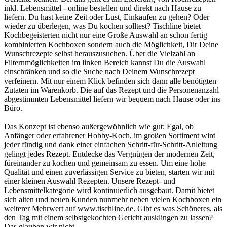
inkl. Lebensmittel - online bestellen und direkt nach Hause zu
liefern. Du hast keine Zeit oder Lust, Einkaufen zu gehen? Oder
wieder zu überlegen, was Du kochen solltest? Tischline bietet
Kochbegeisterten nicht nur eine Große Auswahl an schon fertig
kombinierten Kochboxen sondern auch die Möglichkeit, Dir Deine
Wunschrezepte selbst herauszusuchen. Über die Vielzahl an
Filternmöglichkeiten im linken Bereich kannst Du die Auswahl
einschränken und so die Suche nach Deinem Wunschrezept
verfeinern. Mit nur einem Klick befinden sich dann alle benötigten
Zutaten im Warenkorb. Die auf das Rezept und die Personenanzahl
abgestimmten Lebensmittel liefern wir bequem nach Hause oder ins
Büro.
Das Konzept ist ebenso außergewöhnlich wie gut: Egal, ob
Anfänger oder erfahrener Hobby-Koch, im großen Sortiment wird
jeder fündig und dank einer einfachen Schritt-für-Schritt-Anleitung
gelingt jedes Rezept. Entdecke das Vergnügen der modernen Zeit,
füreinander zu kochen und gemeinsam zu essen. Um eine hohe
Qualität und einen zuverlässigen Service zu bieten, starten wir mit
einer kleinen Auswahl Rezepten. Unsere Rezept- und
Lebensmittelkategorie wird kontinuierlich ausgebaut. Damit bietet
sich alten und neuen Kunden nunmehr neben vielen Kochboxen ein
weiterer Mehrwert auf www.tischline.de. Gibt es was Schöneres, als
den Tag mit einem selbstgekochten Gericht ausklingen zu lassen?
Das glauben wir nicht.