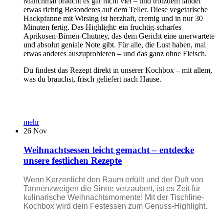
Manchmal braucht es gar nicht viel – und trotzdem landet
etwas richtig Besonderes auf dem Teller. Diese vegetarische
Hackpfanne mit Wirsing ist herzhaft, cremig und in nur 30
Minuten fertig. Das Highlight: ein fruchtig-scharfes
Aprikosen-Birnen-Chutney, das dem Gericht eine unerwartete
und absolut geniale Note gibt. Für alle, die Lust haben, mal
etwas anderes auszuprobieren – und das ganz ohne Fleisch.
Du findest das Rezept direkt in unserer Kochbox – mit allem,
was du brauchst, frisch geliefert nach Hause.
mehr
26
Nov
Weihnachtsessen leicht gemacht – entdecke
unsere festlichen Rezepte
Wenn Kerzenlicht den Raum erfüllt und der Duft von
Tannenzweigen die Sinne verzaubert, ist es Zeit für
kulinarische Weihnachtsmomente! Mit der Tischline-
Kochbox wird dein Festessen zum Genuss-Highlight.