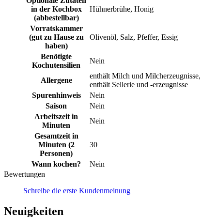
Optionale Zutaten
in der Kochbox
Hühnerbrühe, Honig
(abbestellbar)
Vorratskammer
(gut zu Hause zu
Olivenöl, Salz, Pfeffer, Essig
haben)
Benötigte
Nein
Kochutensilien
enthält Milch und Milcherzeugnisse,
Allergene
enthält Sellerie und -erzeugnisse
Spurenhinweis
Nein
Saison
Nein
Arbeitszeit in
Nein
Minuten
Gesamtzeit in
Minuten (2
30
Personen)
Wann kochen?
Nein
Bewertungen
Schreibe die erste Kundenmeinung
Neuigkeiten