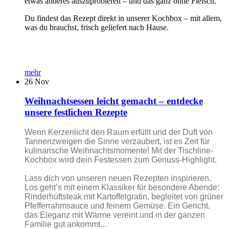
etwas anderes auszuprobieren – und das ganz ohne Fleisch.
Du findest das Rezept direkt in unserer Kochbox – mit allem,
was du brauchst, frisch geliefert nach Hause.
mehr
26
Nov
Weihnachtsessen leicht gemacht – entdecke
unsere festlichen Rezepte
Wenn Kerzenlicht den Raum erfüllt und der Duft von
Tannenzweigen die Sinne verzaubert, ist es Zeit für
kulinarische Weihnachtsmomente! Mit der Tischline-
Kochbox wird dein Festessen zum Genuss-Highlight.
Lass dich von unseren neuen Rezepten inspirieren.
Los geht’s mit einem Klassiker für besondere Abende:
Rinderhüftsteak mit Kartoffelgratin, begleitet von grüner
Pfefferrahmsauce und feinem Gemüse. Ein Gericht,
das Eleganz mit Wärme vereint und in der ganzen
Familie gut ankommt...