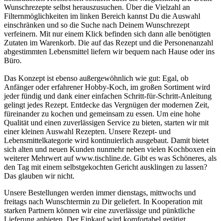
Wunschrezepte selbst herauszusuchen. Über die Vielzahl an
Filternmöglichkeiten im linken Bereich kannst Du die Auswahl
einschränken und so die Suche nach Deinem Wunschrezept
verfeinern. Mit nur einem Klick befinden sich dann alle benötigten
Zutaten im Warenkorb. Die auf das Rezept und die Personenanzahl
abgestimmten Lebensmittel liefern wir bequem nach Hause oder ins
Büro.
Das Konzept ist ebenso außergewöhnlich wie gut: Egal, ob
Anfänger oder erfahrener Hobby-Koch, im großen Sortiment wird
jeder fündig und dank einer einfachen Schritt-für-Schritt-Anleitung
gelingt jedes Rezept. Entdecke das Vergnügen der modernen Zeit,
füreinander zu kochen und gemeinsam zu essen. Um eine hohe
Qualität und einen zuverlässigen Service zu bieten, starten wir mit
einer kleinen Auswahl Rezepten. Unsere Rezept- und
Lebensmittelkategorie wird kontinuierlich ausgebaut. Damit bietet
sich alten und neuen Kunden nunmehr neben vielen Kochboxen ein
weiterer Mehrwert auf www.tischline.de. Gibt es was Schöneres, als
den Tag mit einem selbstgekochten Gericht ausklingen zu lassen?
Das glauben wir nicht.
Unsere Bestellungen werden immer dienstags, mittwochs und
freitags nach Wunschtermin zu Dir geliefert. In Kooperation mit
starken Partnern können wir eine zuverlässige und pünktliche
Lieferung anbieten. Der Einkauf wird komfortabel getätigt,