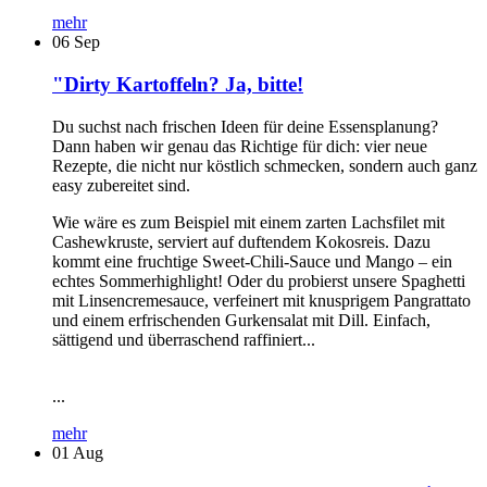
mehr
06
Sep
"Dirty Kartoffeln? Ja, bitte!
Du suchst nach frischen Ideen für deine Essensplanung?
Dann haben wir genau das Richtige für dich: vier neue
Rezepte, die nicht nur köstlich schmecken, sondern auch ganz
easy zubereitet sind.
Wie wäre es zum Beispiel mit einem zarten Lachsfilet mit
Cashewkruste, serviert auf duftendem Kokosreis. Dazu
kommt eine fruchtige Sweet-Chili-Sauce und Mango – ein
echtes Sommerhighlight! Oder du probierst unsere Spaghetti
mit Linsencremesauce, verfeinert mit knusprigem Pangrattato
und einem erfrischenden Gurkensalat mit Dill. Einfach,
sättigend und überraschend raffiniert...
...
mehr
01
Aug