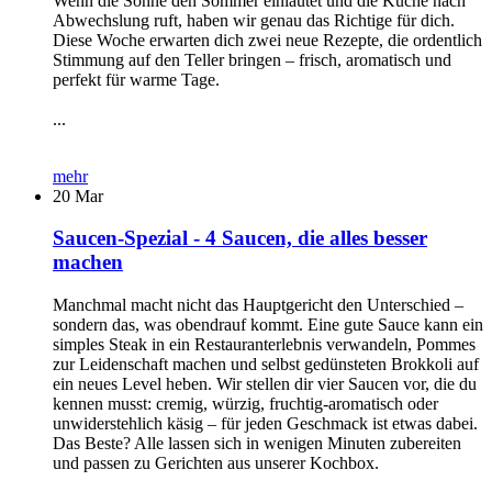
Wenn die Sonne den Sommer einläutet und die Küche nach
Abwechslung ruft, haben wir genau das Richtige für dich.
Diese Woche erwarten dich zwei neue Rezepte, die ordentlich
Stimmung auf den Teller bringen – frisch, aromatisch und
perfekt für warme Tage.
...
mehr
20
Mar
Saucen-Spezial - 4 Saucen, die alles besser
machen
Manchmal macht nicht das Hauptgericht den Unterschied –
sondern das, was obendrauf kommt. Eine gute Sauce kann ein
simples Steak in ein Restauranterlebnis verwandeln, Pommes
zur Leidenschaft machen und selbst gedünsteten Brokkoli auf
ein neues Level heben. Wir stellen dir vier Saucen vor, die du
kennen musst: cremig, würzig, fruchtig-aromatisch oder
unwiderstehlich käsig – für jeden Geschmack ist etwas dabei.
Das Beste? Alle lassen sich in wenigen Minuten zubereiten
und passen zu Gerichten aus unserer Kochbox.