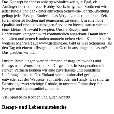
Das Konzept ist ebenso außergewöhnlich wie gut: Egal, ob
Anfänger oder erfahrener Hobby-Koch, im großen Sortiment wird
jeder fündig und dank einer einfachen Schritt-für-Schritt-Anleitung
gelingt jedes Rezept. Entdecke das Vergnügen der modernen Zeit,
füreinander zu kochen und gemeinsam zu essen. Um eine hohe
Qualität und einen zuverlässigen Service zu bieten, starten wir mit
einer kleinen Auswahl Rezepten. Unsere Rezept- und
Lebensmittelkategorie wird kontinuierlich ausgebaut. Damit bietet
sich alten und neuen Kunden nunmehr neben vielen Kochboxen ein
weiterer Mehrwert auf www.tischline.de. Gibt es was Schöneres, als
den Tag mit einem selbstgekochten Gericht ausklingen zu lassen?
Das glauben wir nicht.
Unsere Bestellungen werden immer dienstags, mittwochs und
freitags nach Wunschtermin zu Dir geliefert. In Kooperation mit
starken Partnern können wir eine zuverlässige und pünktliche
Lieferung anbieten. Der Einkauf wird komfortabel getätigt,
entweder auf der Webseite, auf Tablet oder im Handy. Das sind für
Berufsätige zwei wichtige Gründe, in unserem Onlineshop für
Rezepte und Lebensmittel zu kaufen.
Viel Spaß beim Kochen und guten Appetit!
Rezept- und Lebensmittelsuche