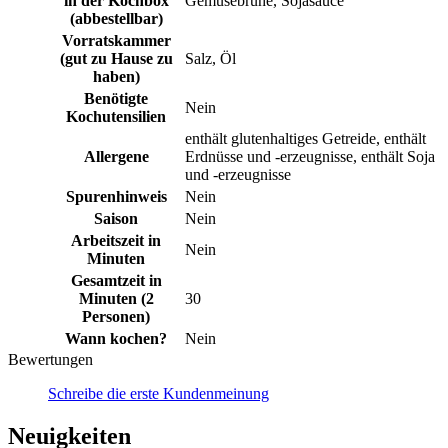
in der Kochbox
Gemüsebrühe, Sojasauce
(abbestellbar)
Vorratskammer
(gut zu Hause zu
Salz, Öl
haben)
Benötigte
Nein
Kochutensilien
enthält glutenhaltiges Getreide, enthält
Allergene
Erdnüsse und -erzeugnisse, enthält Soja
und -erzeugnisse
Spurenhinweis
Nein
Saison
Nein
Arbeitszeit in
Nein
Minuten
Gesamtzeit in
Minuten (2
30
Personen)
Wann kochen?
Nein
Bewertungen
Schreibe die erste Kundenmeinung
Neuigkeiten