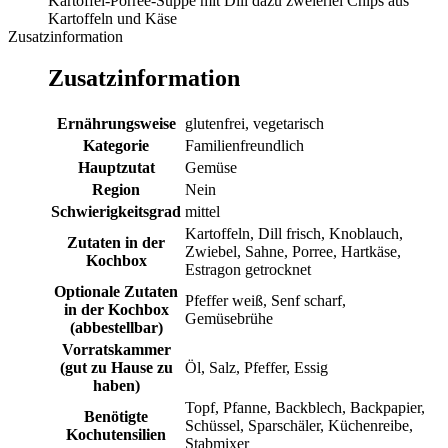
Kartoffel-Porree-Suppe mit Dill dazu zweierlei Chips aus
Kartoffeln und Käse
Zusatzinformation
Zusatzinformation
Ernährungsweise
glutenfrei, vegetarisch
Kategorie
Familienfreundlich
Hauptzutat
Gemüse
Region
Nein
Schwierigkeitsgrad
mittel
Kartoffeln, Dill frisch, Knoblauch,
Zutaten in der
Zwiebel, Sahne, Porree, Hartkäse,
Kochbox
Estragon getrocknet
Optionale Zutaten
Pfeffer weiß, Senf scharf,
in der Kochbox
Gemüsebrühe
(abbestellbar)
Vorratskammer
(gut zu Hause zu
Öl, Salz, Pfeffer, Essig
haben)
Topf, Pfanne, Backblech, Backpapier,
Benötigte
Schüssel, Sparschäler, Küchenreibe,
Kochutensilien
Stabmixer