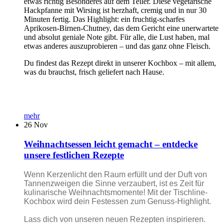
etwas richtig Besonderes auf dem Teller. Diese vegetarische
Hackpfanne mit Wirsing ist herzhaft, cremig und in nur 30
Minuten fertig. Das Highlight: ein fruchtig-scharfes
Aprikosen-Birnen-Chutney, das dem Gericht eine unerwartete
und absolut geniale Note gibt. Für alle, die Lust haben, mal
etwas anderes auszuprobieren – und das ganz ohne Fleisch.
Du findest das Rezept direkt in unserer Kochbox – mit allem,
was du brauchst, frisch geliefert nach Hause.
mehr
26
Nov
Weihnachtsessen leicht gemacht – entdecke
unsere festlichen Rezepte
Wenn Kerzenlicht den Raum erfüllt und der Duft von
Tannenzweigen die Sinne verzaubert, ist es Zeit für
kulinarische Weihnachtsmomente! Mit der Tischline-
Kochbox wird dein Festessen zum Genuss-Highlight.
Lass dich von unseren neuen Rezepten inspirieren.