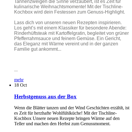
Tannenzweigen die Sinne verzaubert, ist es Zeit für
kulinarische Weihnachtsmomente! Mit der Tischline-
Kochbox wird dein Festessen zum Genuss-Highlight.
Lass dich von unseren neuen Rezepten inspirieren.
Los geht’s mit einem Klassiker für besondere Abende:
Rinderhüftsteak mit Kartoffelgratin, begleitet von grüner
Pfefferrahmsauce und feinem Gemüse. Ein Gericht,
das Eleganz mit Wärme vereint und in der ganzen
Familie gut ankommt...
...
mehr
18
Oct
Herbstgenuss aus der Box
Wenn die Blätter tanzen und der Wind Geschichten erzählt, ist
es Zeit für herzhafte Wohlfühlküche! Mit der Tischline-
Kochbox Unsere neuen Rezepte bringen Wärme auf den
Teller und machen den Herbst zum Genussmoment.