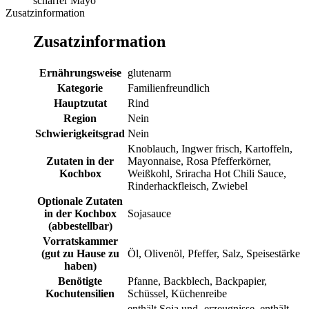
scharfer Mayo
Zusatzinformation
Zusatzinformation
Ernährungsweise
glutenarm
Kategorie
Familienfreundlich
Hauptzutat
Rind
Region
Nein
Schwierigkeitsgrad
Nein
Knoblauch, Ingwer frisch, Kartoffeln,
Zutaten in der
Mayonnaise, Rosa Pfefferkörner,
Kochbox
Weißkohl, Sriracha Hot Chili Sauce,
Rinderhackfleisch, Zwiebel
Optionale Zutaten
in der Kochbox
Sojasauce
(abbestellbar)
Vorratskammer
(gut zu Hause zu
Öl, Olivenöl, Pfeffer, Salz, Speisestärke
haben)
Benötigte
Pfanne, Backblech, Backpapier,
Kochutensilien
Schüssel, Küchenreibe
enthält Soja und -erzeugnisse, enthält