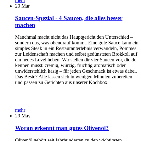
mehr
20
Mar
Saucen-Spezial - 4 Saucen, die alles besser
machen
Manchmal macht nicht das Hauptgericht den Unterschied –
sondern das, was obendrauf kommt. Eine gute Sauce kann ein
simples Steak in ein Restauranterlebnis verwandeln, Pommes
zur Leidenschaft machen und selbst gedünsteten Brokkoli auf
ein neues Level heben. Wir stellen dir vier Saucen vor, die du
kennen musst: cremig, würzig, fruchtig-aromatisch oder
unwiderstehlich käsig – für jeden Geschmack ist etwas dabei.
Das Beste? Alle lassen sich in wenigen Minuten zubereiten
und passen zu Gerichten aus unserer Kochbox.
mehr
29
May
Woran erkennt man gutes Olivenöl?
Olivenöl gehört seit Jahrhunderten zu den wichtigsten