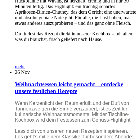
Hackpfanne mit Wirsing ist herzhaft, cremig und in nur 30
Minuten fertig. Das Highlight: ein fruchtig-scharfes
Aprikosen-Birnen-Chutney, das dem Gericht eine unerwartete
und absolut geniale Note gibt. Für alle, die Lust haben, mal
etwas anderes auszuprobieren – und das ganz ohne Fleisch.
Du findest das Rezept direkt in unserer Kochbox – mit allem,
was du brauchst, frisch geliefert nach Hause.
mehr
26
Nov
Weihnachtsessen leicht gemacht – entdecke
unsere festlichen Rezepte
Wenn Kerzenlicht den Raum erfüllt und der Duft von
Tannenzweigen die Sinne verzaubert, ist es Zeit für
kulinarische Weihnachtsmomente! Mit der Tischline-
Kochbox wird dein Festessen zum Genuss-Highlight.
Lass dich von unseren neuen Rezepten inspirieren.
Los geht’s mit einem Klassiker für besondere Abende: