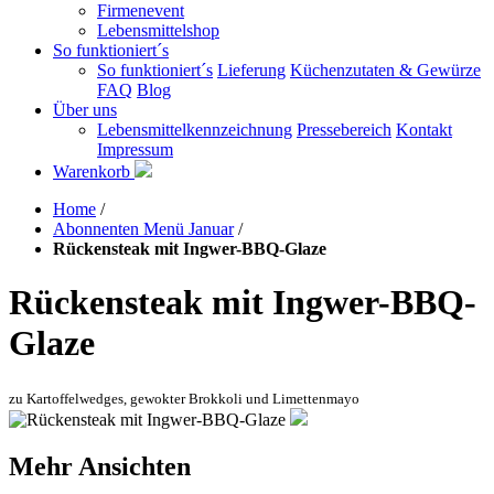
Firmenevent
Lebensmittelshop
So funktioniert´s
So funktioniert´s
Lieferung
Küchenzutaten & Gewürze
FAQ
Blog
Über uns
Lebensmittelkennzeichnung
Pressebereich
Kontakt
Impressum
Warenkorb
Home
/
Abonnenten Menü Januar
/
Rückensteak mit Ingwer-BBQ-Glaze
Rückensteak mit Ingwer-BBQ-
Glaze
zu Kartoffelwedges, gewokter Brokkoli und Limettenmayo
Mehr Ansichten