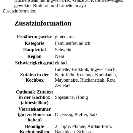
Rückensteak mit Ingwer-BBQ-Glaze zu Kartoffelwedges,
gewokter Brokkoli und Limettenmayo
Zusatzinformation
Zusatzinformation
Ernährungsweise
glutenarm
Kategorie
Familienfreundlich
Hauptzutat
Schwein
Region
Nein
Schwierigkeitsgrad
einfach
Limette, Brokkoli, Ingwer frisch,
Zutaten in der
Kartoffeln, Ketchup, Knoblauch,
Kochbox
Mayonnaise, Rückensteak, Rote
Zwiebel
Optionale Zutaten
in der Kochbox
Sojasauce, Honig
(abbestellbar)
Vorratskammer
(gut zu Hause zu
Öl, Essig, Pfeffer, Salz
haben)
Benötigte
2 Töpfe, Pfanne, Auflaufform,
Kochutensilien
Backblech, Schüssel