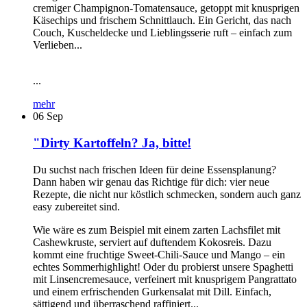
cremiger Champignon-Tomatensauce, getoppt mit knusprigen
Käsechips und frischem Schnittlauch. Ein Gericht, das nach
Couch, Kuscheldecke und Lieblingsserie ruft – einfach zum
Verlieben...
...
mehr
06
Sep
"Dirty Kartoffeln? Ja, bitte!
Du suchst nach frischen Ideen für deine Essensplanung?
Dann haben wir genau das Richtige für dich: vier neue
Rezepte, die nicht nur köstlich schmecken, sondern auch ganz
easy zubereitet sind.
Wie wäre es zum Beispiel mit einem zarten Lachsfilet mit
Cashewkruste, serviert auf duftendem Kokosreis. Dazu
kommt eine fruchtige Sweet-Chili-Sauce und Mango – ein
echtes Sommerhighlight! Oder du probierst unsere Spaghetti
mit Linsencremesauce, verfeinert mit knusprigem Pangrattato
und einem erfrischenden Gurkensalat mit Dill. Einfach,
sättigend und überraschend raffiniert...