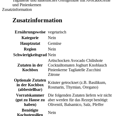
Tagliatelle und italienisches Ofengemüse mit Avocadocremé
und Pinienkernen
Zusatzinformation
Zusatzinformation
Ernährungsweise
vegetarisch
Kategorie
Nein
Hauptzutat
Gemüse
Region
Nein
Schwierigkeitsgrad
Nein
Artischocken Avocado Chilishote
Zutaten in der
Cocktailtomaten Joghurt Knoblauch
Kochbox
Pinienkerne Tagliatelle Zucchini
Zitrone
Optionale Zutaten
Kräuter getrocknet (z.B. Basilikum,
in der Kochbox
Rosmarin, Thymian, Oregano)
(abbestellbar)
Vorratskammer
Die folgenden Zutaten liefern wir nicht
(gut zu Hause zu
aber werden für das Rezept benötigt:
haben)
Olivenöl, Balsamico, Salz, Pfeffer
Benötigte
Nein
Kochutensilien