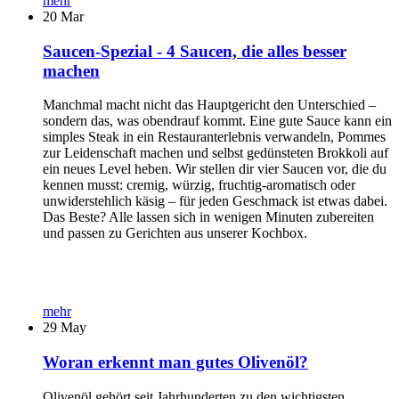
mehr
20
Mar
Saucen-Spezial - 4 Saucen, die alles besser
machen
Manchmal macht nicht das Hauptgericht den Unterschied –
sondern das, was obendrauf kommt. Eine gute Sauce kann ein
simples Steak in ein Restauranterlebnis verwandeln, Pommes
zur Leidenschaft machen und selbst gedünsteten Brokkoli auf
ein neues Level heben. Wir stellen dir vier Saucen vor, die du
kennen musst: cremig, würzig, fruchtig-aromatisch oder
unwiderstehlich käsig – für jeden Geschmack ist etwas dabei.
Das Beste? Alle lassen sich in wenigen Minuten zubereiten
und passen zu Gerichten aus unserer Kochbox.
mehr
29
May
Woran erkennt man gutes Olivenöl?
Olivenöl gehört seit Jahrhunderten zu den wichtigsten