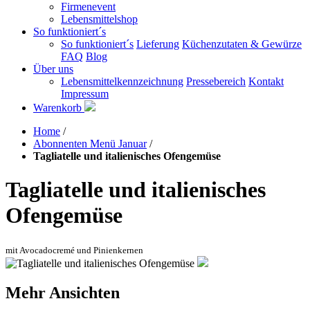
Firmenevent
Lebensmittelshop
So funktioniert´s
So funktioniert´s
Lieferung
Küchenzutaten & Gewürze
FAQ
Blog
Über uns
Lebensmittelkennzeichnung
Pressebereich
Kontakt
Impressum
Warenkorb
Home
/
Abonnenten Menü Januar
/
Tagliatelle und italienisches Ofengemüse
Tagliatelle und italienisches
Ofengemüse
mit Avocadocremé und Pinienkernen
Mehr Ansichten