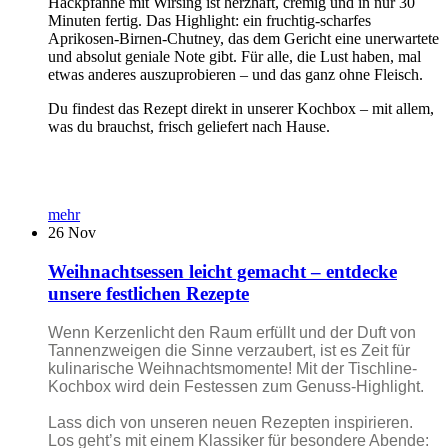
Hackpfanne mit Wirsing ist herzhaft, cremig und in nur 30
Minuten fertig. Das Highlight: ein fruchtig-scharfes
Aprikosen-Birnen-Chutney, das dem Gericht eine unerwartete
und absolut geniale Note gibt. Für alle, die Lust haben, mal
etwas anderes auszuprobieren – und das ganz ohne Fleisch.
Du findest das Rezept direkt in unserer Kochbox – mit allem,
was du brauchst, frisch geliefert nach Hause.
mehr
26
Nov
Weihnachtsessen leicht gemacht – entdecke
unsere festlichen Rezepte
Wenn Kerzenlicht den Raum erfüllt und der Duft von
Tannenzweigen die Sinne verzaubert, ist es Zeit für
kulinarische Weihnachtsmomente! Mit der Tischline-
Kochbox wird dein Festessen zum Genuss-Highlight.
Lass dich von unseren neuen Rezepten inspirieren.
Los geht’s mit einem Klassiker für besondere Abende: