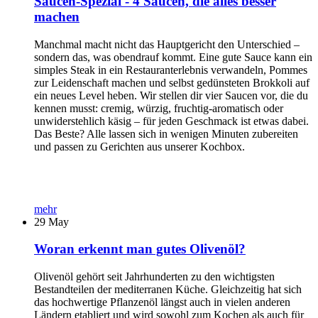
Saucen-Spezial - 4 Saucen, die alles besser
machen
Manchmal macht nicht das Hauptgericht den Unterschied –
sondern das, was obendrauf kommt. Eine gute Sauce kann ein
simples Steak in ein Restauranterlebnis verwandeln, Pommes
zur Leidenschaft machen und selbst gedünsteten Brokkoli auf
ein neues Level heben. Wir stellen dir vier Saucen vor, die du
kennen musst: cremig, würzig, fruchtig-aromatisch oder
unwiderstehlich käsig – für jeden Geschmack ist etwas dabei.
Das Beste? Alle lassen sich in wenigen Minuten zubereiten
und passen zu Gerichten aus unserer Kochbox.
mehr
29
May
Woran erkennt man gutes Olivenöl?
Olivenöl gehört seit Jahrhunderten zu den wichtigsten
Bestandteilen der mediterranen Küche. Gleichzeitig hat sich
das hochwertige Pflanzenöl längst auch in vielen anderen
Ländern etabliert und wird sowohl zum Kochen als auch für