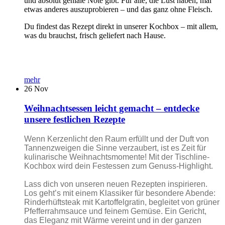
und absolut geniale Note gibt. Für alle, die Lust haben, mal
etwas anderes auszuprobieren – und das ganz ohne Fleisch.
Du findest das Rezept direkt in unserer Kochbox – mit allem,
was du brauchst, frisch geliefert nach Hause.
mehr
26
Nov
Weihnachtsessen leicht gemacht – entdecke
unsere festlichen Rezepte
Wenn Kerzenlicht den Raum erfüllt und der Duft von
Tannenzweigen die Sinne verzaubert, ist es Zeit für
kulinarische Weihnachtsmomente! Mit der Tischline-
Kochbox wird dein Festessen zum Genuss-Highlight.
Lass dich von unseren neuen Rezepten inspirieren.
Los geht’s mit einem Klassiker für besondere Abende:
Rinderhüftsteak mit Kartoffelgratin, begleitet von grüner
Pfefferrahmsauce und feinem Gemüse. Ein Gericht,
das Eleganz mit Wärme vereint und in der ganzen