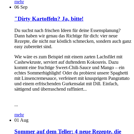
mehr
06
Sep
"Dirty Kartoffeln? Ja, bitte!
Du suchst nach frischen Ideen für deine Essensplanung?
Dann haben wir genau das Richtige für dich: vier neue
Rezepte, die nicht nur köstlich schmecken, sondern auch ganz
easy zubereitet sind.
Wie wäre es zum Beispiel mit einem zarten Lachsfilet mit
Cashewkruste, serviert auf duftendem Kokosreis. Dazu
kommt eine fruchtige Sweet-Chili-Sauce und Mango – ein
echtes Sommerhighlight! Oder du probierst unsere Spaghetti
mit Linsencremesauce, verfeinert mit knusprigem Pangrattato
und einem erfrischenden Gurkensalat mit Dill. Einfach,
sättigend und überraschend raffiniert...
...
mehr
01
Aug
Sommer auf dem Teller: 4 neue Rezepte, die