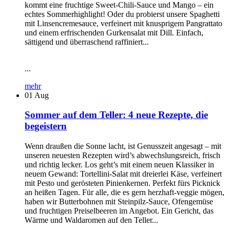
kommt eine fruchtige Sweet-Chili-Sauce und Mango – ein
echtes Sommerhighlight! Oder du probierst unsere Spaghetti
mit Linsencremesauce, verfeinert mit knusprigem Pangrattato
und einem erfrischenden Gurkensalat mit Dill. Einfach,
sättigend und überraschend raffiniert...
...
mehr
01
Aug
Sommer auf dem Teller: 4 neue Rezepte, die
begeistern
Wenn draußen die Sonne lacht, ist Genusszeit angesagt – mit
unseren neuesten Rezepten wird’s abwechslungsreich, frisch
und richtig lecker. Los geht’s mit einem neuen Klassiker in
neuem Gewand: Tortellini-Salat mit dreierlei Käse, verfeinert
mit Pesto und gerösteten Pinienkernen. Perfekt fürs Picknick
an heißen Tagen. Für alle, die es gern herzhaft-veggie mögen,
haben wir Butterbohnen mit Steinpilz-Sauce, Ofengemüse
und fruchtigen Preiselbeeren im Angebot. Ein Gericht, das
Wärme und Waldaromen auf den Teller...