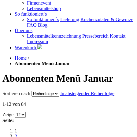
Firmenevent
Lebensmittelshop
So funktioniert´s
So funktioniert´s
Lieferung
Küchenzutaten & Gewürze
FAQ
Blog
Über uns
Lebensmittelkennzeichnung
Pressebereich
Kontakt
Impressum
Warenkorb
Home
/
Abonnenten Menü Januar
Abonnenten Menü Januar
Sortieren nach
In absteigender Reihenfolge
1-12 von 84
Zeige
Seite:
1
2