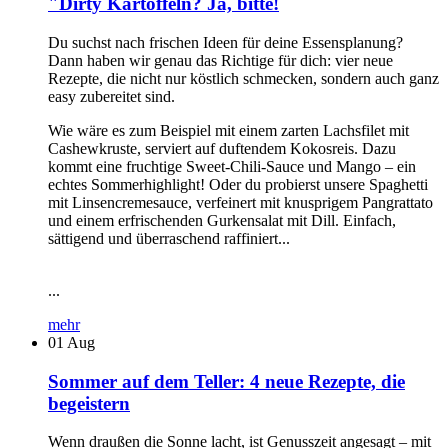
"Dirty Kartoffeln? Ja, bitte!
Du suchst nach frischen Ideen für deine Essensplanung?
Dann haben wir genau das Richtige für dich: vier neue
Rezepte, die nicht nur köstlich schmecken, sondern auch ganz
easy zubereitet sind.
Wie wäre es zum Beispiel mit einem zarten Lachsfilet mit
Cashewkruste, serviert auf duftendem Kokosreis. Dazu
kommt eine fruchtige Sweet-Chili-Sauce und Mango – ein
echtes Sommerhighlight! Oder du probierst unsere Spaghetti
mit Linsencremesauce, verfeinert mit knusprigem Pangrattato
und einem erfrischenden Gurkensalat mit Dill. Einfach,
sättigend und überraschend raffiniert...
...
mehr
01
Aug
Sommer auf dem Teller: 4 neue Rezepte, die
begeistern
Wenn draußen die Sonne lacht, ist Genusszeit angesagt – mit