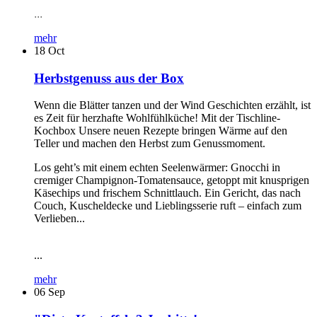
...
mehr
18
Oct
Herbstgenuss aus der Box
Wenn die Blätter tanzen und der Wind Geschichten erzählt, ist
es Zeit für herzhafte Wohlfühlküche! Mit der Tischline-
Kochbox Unsere neuen Rezepte bringen Wärme auf den
Teller und machen den Herbst zum Genussmoment.
Los geht’s mit einem echten Seelenwärmer: Gnocchi in
cremiger Champignon-Tomatensauce, getoppt mit knusprigen
Käsechips und frischem Schnittlauch. Ein Gericht, das nach
Couch, Kuscheldecke und Lieblingsserie ruft – einfach zum
Verlieben...
...
mehr
06
Sep