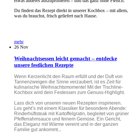
etwas anderes auszuprobieren – und das ganz ohne Fleisch.
Du findest das Rezept direkt in unserer Kochbox – mit allem,
was du brauchst, frisch geliefert nach Hause.
mehr
26
Nov
Weihnachtsessen leicht gemacht – entdecke
unsere festlichen Rezepte
Wenn Kerzenlicht den Raum erfüllt und der Duft von
Tannenzweigen die Sinne verzaubert, ist es Zeit für
kulinarische Weihnachtsmomente! Mit der Tischline-
Kochbox wird dein Festessen zum Genuss-Highlight.
Lass dich von unseren neuen Rezepten inspirieren.
Los geht’s mit einem Klassiker für besondere Abende:
Rinderhüftsteak mit Kartoffelgratin, begleitet von grüner
Pfefferrahmsauce und feinem Gemüse. Ein Gericht,
das Eleganz mit Wärme vereint und in der ganzen
Familie gut ankommt...