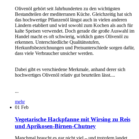
Olivenöl gehört seit Jahrhunderten zu den wichtigsten
Bestandteilen der mediterranen Küche. Gleichzeitig hat sich
das hochwertige Pflanzenöl längst auch in vielen anderen
Ländern etabliert und wird sowohl zum Kochen als auch für
kalte Speisen verwendet. Doch gerade die große Auswahl im
Handel macht es oft schwierig, wirklich gutes Olivenöl zu
erkennen. Unterschiedliche Qualitätsstufen,
Herkunftsbezeichnungen und Preisunterschiede sorgen dafür,
dass viele Verbraucher unsicher werden.
Dabei gibt es verschiedene Merkmale, anhand derer sich
hochwertiges Olivenöl relativ gut beurteilen lässt....
...
mehr
01
Feb
Vegetarische Hackpfanne mit Wirsing zu Reis
und Aprikosen-Birnen-Chutney
Manchmal braucht es gar nicht viel – und trotzdem landet