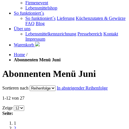
Firmenevent
Lebensmittelshop
So funktioniert´s
So funktioniert´s
Lieferung
Küchenzutaten & Gewürze
FAQ
Blog
Über uns
Lebensmittelkennzeichnung
Pressebereich
Kontakt
Impressum
Warenkorb
Home
/
Abonnenten Menü Juni
Abonnenten Menü Juni
Sortieren nach
In absteigender Reihenfolge
1-12 von 27
Zeige
Seite:
1
2