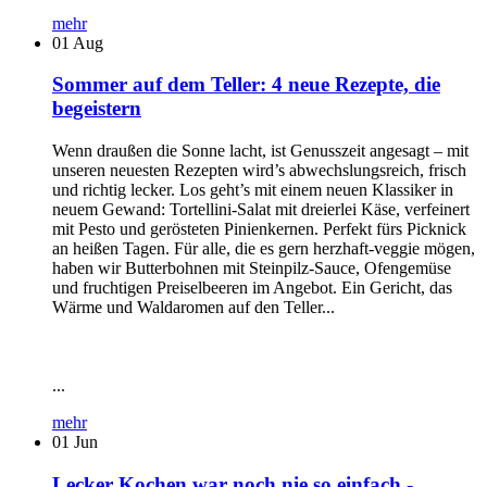
mehr
01
Aug
Sommer auf dem Teller: 4 neue Rezepte, die
begeistern
Wenn draußen die Sonne lacht, ist Genusszeit angesagt – mit
unseren neuesten Rezepten wird’s abwechslungsreich, frisch
und richtig lecker. Los geht’s mit einem neuen Klassiker in
neuem Gewand: Tortellini-Salat mit dreierlei Käse, verfeinert
mit Pesto und gerösteten Pinienkernen. Perfekt fürs Picknick
an heißen Tagen. Für alle, die es gern herzhaft-veggie mögen,
haben wir Butterbohnen mit Steinpilz-Sauce, Ofengemüse
und fruchtigen Preiselbeeren im Angebot. Ein Gericht, das
Wärme und Waldaromen auf den Teller...
...
mehr
01
Jun
Lecker Kochen war noch nie so einfach -