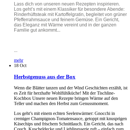
Lass dich von unseren neuen Rezepten inspirieren.
Los geht’s mit einem Klassiker für besondere Abende:
Rinderhüftsteak mit Kartoffelgratin, begleitet von grüner
Pfefferrahmsauce und feinem Gemüse. Ein Gericht,
das Eleganz mit Wärme vereint und in der ganzen
Familie gut ankommt...
...
mehr
18
Oct
Herbstgenuss aus der Box
Wenn die Blätter tanzen und der Wind Geschichten erzählt, ist
es Zeit für herzhafte Wohlfühlküche! Mit der Tischline-
Kochbox Unsere neuen Rezepte bringen Wärme auf den
Teller und machen den Herbst zum Genussmoment.
Los geht’s mit einem echten Seelenwärmer: Gnocchi in
cremiger Champignon-Tomatensauce, getoppt mit knusprigen
Käsechips und frischem Schnittlauch. Ein Gericht, das nach
Couch, Kuscheldecke und Lieblingsserie ruft – einfach zum