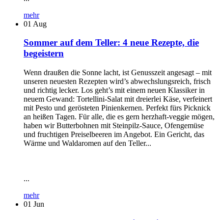
mehr
01
Aug
Sommer auf dem Teller: 4 neue Rezepte, die
begeistern
Wenn draußen die Sonne lacht, ist Genusszeit angesagt – mit
unseren neuesten Rezepten wird’s abwechslungsreich, frisch
und richtig lecker. Los geht’s mit einem neuen Klassiker in
neuem Gewand: Tortellini-Salat mit dreierlei Käse, verfeinert
mit Pesto und gerösteten Pinienkernen. Perfekt fürs Picknick
an heißen Tagen. Für alle, die es gern herzhaft-veggie mögen,
haben wir Butterbohnen mit Steinpilz-Sauce, Ofengemüse
und fruchtigen Preiselbeeren im Angebot. Ein Gericht, das
Wärme und Waldaromen auf den Teller...
...
mehr
01
Jun